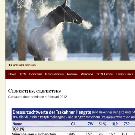
Trakehner Nieuws
Home
TCN
Fokkerij
Geschiedenis
Agenda
Verkoop
TCN Leden
Leden Links
Cijfertjes, cijfertjes
Geplaatst door
admin
on 4 februari 2012