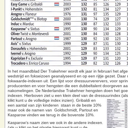
In het maandblad Der Trakehner wordt elk jaar in februari het afg
wedstrijd en fokseizoen geanalyseerd en op een rijtje gezet. Daar 
fokwaarde-indexen uit. Een lijst voor dressuurverervers, voor spr
producenten en voor hengsten die een dubbeltalent doorgeven a
nakomelingen. De Nederlandse Trakehner hengsten doen het goe
indexen. Hierboven ziet u een klein deel van de dressuurindex (als 
klikt kunt u de volledige index inzien).
Gribaldi en
een aantal van zijn kinderen staan in de beste 10%
maar ook de namen van Goldschmidt, Partout en
Kasparow vinden we terug in die bovenste 10%.
Kasparow’s naam zien we ook in de andere indexen.
(als u klikt op het plaatje hiernaast kunt u de