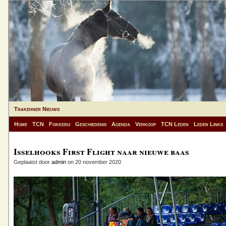
Trakehner Nieuws
Home
TCN
Fokkerij
Geschiedenis
Agenda
Verkoop
TCN Leden
Leden Links
Isselhooks First Flight naar nieuwe baas
Geplaatst door
admin
on 20 november 2020