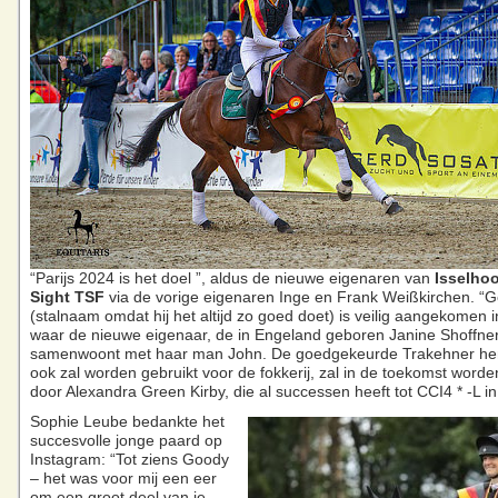
“Parijs 2024 is het doel ”, aldus de nieuwe eigenaren van
Isselhoo
Sight TSF
via de vorige eigenaren Inge en Frank Weißkirchen. “
(stalnaam omdat hij het altijd zo goed doet) is veilig aangekomen 
waar de nieuwe eigenaar, de in Engeland geboren Janine Shoffner
samenwoont met haar man John. De goedgekeurde Trakehner hen
ook zal worden gebruikt voor de fokkerij, zal in de toekomst word
door Alexandra Green Kirby, die al successen heeft tot CCI4 * -L i
Sophie Leube bedankte het
succesvolle jonge paard op
Instagram: “Tot ziens Goody
– het was voor mij een eer
om een ​​groot deel van je