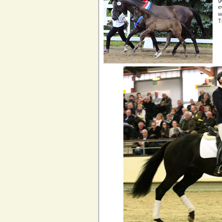
e
w
T