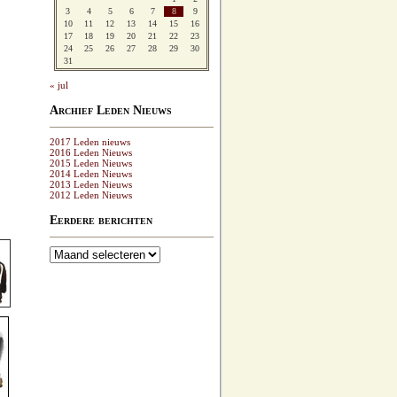
3
4
5
6
7
8
9
10
11
12
13
14
15
16
17
18
19
20
21
22
23
24
25
26
27
28
29
30
31
« jul
Archief Leden Nieuws
2017 Leden nieuws
2016 Leden Nieuws
2015 Leden Nieuws
2014 Leden Nieuws
2013 Leden Nieuws
2012 Leden Nieuws
Eerdere berichten
Eerdere
berichten