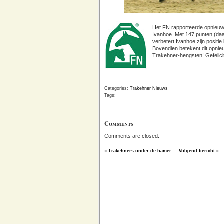
Het FN rapporteerde opnieu
Ivanhoe. Met 147 punten (daa
verbetert Ivanhoe zijn positie
Bovendien betekent dit opni
Trakehner-hengsten! Gefelici
Categories:
Trakehner Nieuws
Tags:
Comments
Comments are closed.
«
Trakehners onder de hamer
Volgend bericht
»