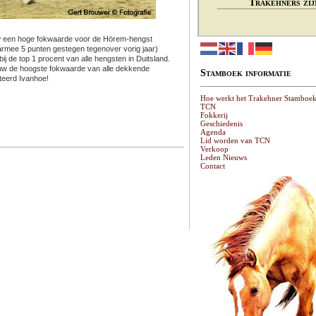
Trakehners zij
w een hoge fokwaarde voor de Hörem-hengst
rmee 5 punten gestegen tegenover vorig jaar)
 bij de top 1 procent van alle hengsten in Duitsland.
euw de hoogste fokwaarde van alle dekkende
Stamboek informatie
teerd Ivanhoe!
Hoe werkt het Trakehner Stamboe
TCN
Fokkerij
Geschiedenis
Agenda
Lid worden van TCN
Verkoop
Leden Nieuws
Contact