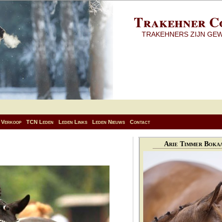
Trakehner C
TRAKEHNERS ZIJN GE
Verkoop
TCN Leden
Leden Links
Leden Nieuws
Contact
Arie Timmer Bokaa