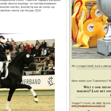
venals diverse keurings- en merrieprestatietest
innende merries, leverde hij ook de runner-up
rakehner merrie van het jaar 2019.
Als u vragen heeft, kunt u uitera
Meer weten over Trakehners? Mail
Wilt u ook nieuw
mailbox? Laat het ons
Vragen? U kunt, als altijd, bij on
info@trakehnercontact.nl