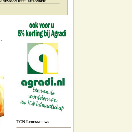
n gewoon heel bijzonder!
k?
TCN Ledennieuws