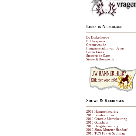
Links in Nederland
De Dinkelhoeve
EH.Kasparow
Groenewoude
Hengstenstation van Uytert
Leden Links
Stoeterij de Garst
Stoeterij Dongewijk
Shows & Keuringen
2009 Hengstenkeuring
2010 Bundesturnier
2010 Centrale Merriekeuring
2010 Galashow
2010 Hengstenkeuring
2010 Show Münster Handorf
2010 TCN Fok & Sportdag