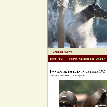
Trakehner Nieuws
Home
TCN
Fokkerij
Geschiedenis
Agenda
Ivanhoe de beste én in de beste 1%!
Geplaatst door
admin
on 14 april 2022