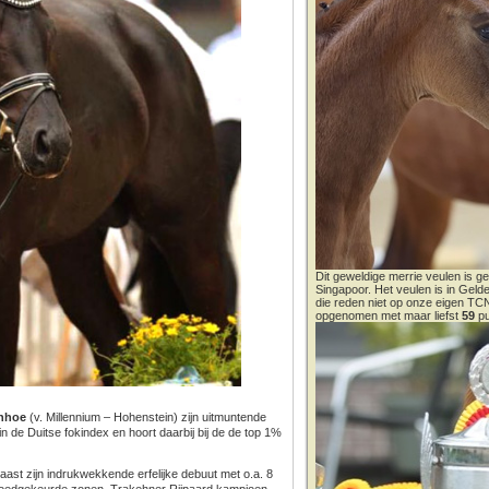
Dit geweldige merrie veulen is ge
Singapoor. Het veulen is in Gel
die reden niet op onze eigen T
opgenomen met maar liefst
59
pu
anhoe
(v. Millennium – Hohenstein) zijn uitmuntende
n de Duitse fokindex en hoort daarbij bij de de top 1%
aast zijn indrukwekkende erfelijke debuut met o.a. 8
oedgekeurde zonen, Trakehner Rijpaard kampioen