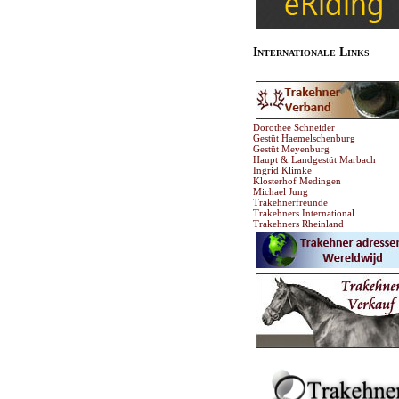
Internationale Links
Dorothee Schneider
Gestüt Haemelschenburg
Gestüt Meyenburg
Haupt & Landgestüt Marbach
Ingrid Klimke
Klosterhof Medingen
Michael Jung
Trakehnerfreunde
Trakehners International
Trakehners Rheinland