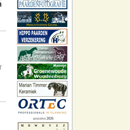
augustus 2026
M
D
W
D
V
Z
Z
1
2