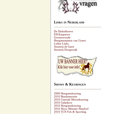
Links in Nederland
De Dinkelhoeve
EH.Kasparow
Groenewoude
Hengstenstation van Uytert
Leden Links
Stoeterij de Garst
Stoeterij Dongewijk
Shows & Keuringen
2009 Hengstenkeuring
2010 Bundesturnier
2010 Centrale Merriekeuring
2010 Galashow
2010 Hengstenkeuring
2010 Show Münster Handorf
2010 TCN Fok & Sportdag