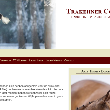
Trakehner C
TRAKEHNERS ZIJN GE
Verkoop
TCN Leden
Leden Links
Leden Nieuws
Contact
Arie Timmer Bokaa
mensen zich hebben aangemeld voor de clinic eind
 Mei) hebben we moeten besluiten de clinic niet door
en later moment hopen we toch weer zo’n reuze
 te kunnen organiseren. Wij hopen u dan weer in grote
rwelkomen.