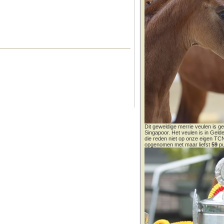
Dit geweldige merrie veulen is ge
Singapoor. Het veulen is in Gel
die reden niet op onze eigen T
opgenomen met maar liefst
59
pu