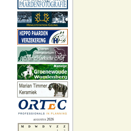
augustus 2026
M
D
W
D
V
Z
Z
1
2