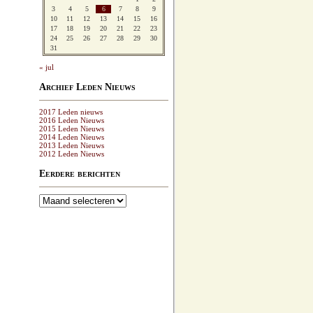
3
4
5
6
7
8
9
10
11
12
13
14
15
16
17
18
19
20
21
22
23
24
25
26
27
28
29
30
31
« jul
Archief Leden Nieuws
2017 Leden nieuws
2016 Leden Nieuws
2015 Leden Nieuws
2014 Leden Nieuws
2013 Leden Nieuws
2012 Leden Nieuws
Eerdere berichten
Eerdere
berichten