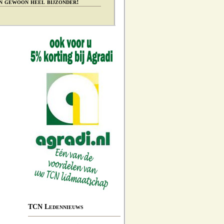
n gewoon heel bijzonder!
TCN Ledennieuws