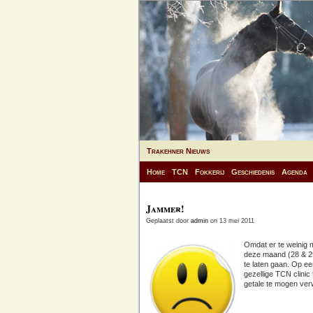
Trakehner Nieuws
Home
TCN
Fokkerij
Geschiedenis
Agenda
Jammer!
Geplaatst door
admin
on 13 mei 2011
Omdat er te weinig 
deze maand (28 & 29
te laten gaan. Op e
gezellige TCN clinic
getale te mogen ve