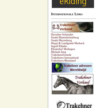
Internationale Links
Dorothee Schneider
Gestüt Haemelschenburg
Gestüt Meyenburg
Haupt & Landgestüt Marbach
Ingrid Klimke
Klosterhof Medingen
Michael Jung
Trakehnerfreunde
Trakehners International
Trakehners Rheinland