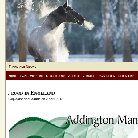
Trakehner Nieuws
Home
TCN
Fokkerij
Geschiedenis
Agenda
Verkoop
TCN Leden
Leden Links
Jeugd in Engeland
Geplaatst door
admin
on 2 april 2013