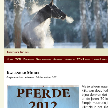
Trakehner Nieuws
Home
TCN
Fokkerij
Geschiedenis
Agenda
Verkoop
TCN Leden
Leden Links
Kalender Model
Geplaatst door
admin
on 14 december 2011
Als je alleen naa
kijkt van deze ka
bijna denken dat 
uit de jaren ’70 i
filmpje maar als 
kijkt zie je het.
So