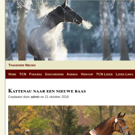
Trakehner Nieuws
Home
TCN
Fokkerij
Geschiedenis
Agenda
Verkoop
TCN Leden
Leden Links
Kattenau naar een nieuwe baas
Geplaatst door
admin
on 21 oktober 2018