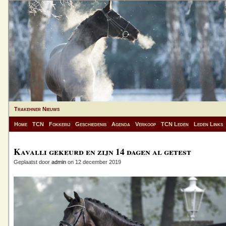
Trakehner Nieuws
Home
TCN
Fokkerij
Geschiedenis
Agenda
Verkoop
TCN Leden
Leden Links
Kavalli gekeurd en zijn 14 dagen al getest
Geplaatst door
admin
on 12 december 2019