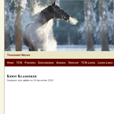
Trakehner Nieuws
Home
TCN
Fokkerij
Geschiedenis
Agenda
Verkoop
TCN Leden
Leden Links
Kerst Klassieker
Geplaatst door
admin
on 24 december 2010