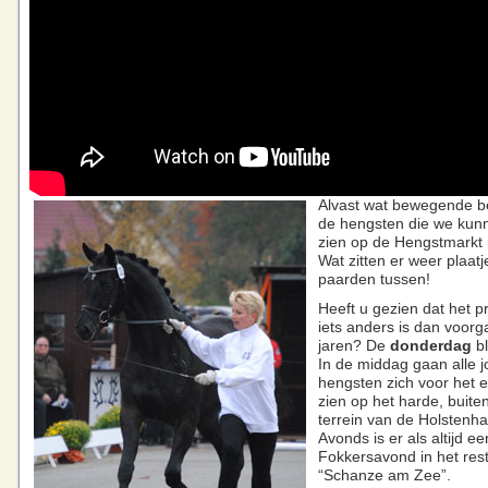
Alvast wat bewegende b
de hengsten die we kun
zien op de Hengstmarkt i
Wat zitten er weer plaat
paarden tussen!
Heeft u gezien dat het
iets anders is dan voor
jaren? De
donderdag
bli
In de middag gaan alle 
hengsten zich voor het e
zien op het harde, buite
terrein van de Holstenha
Avonds is er als altijd ee
Fokkersavond in het res
“Schanze am Zee”.