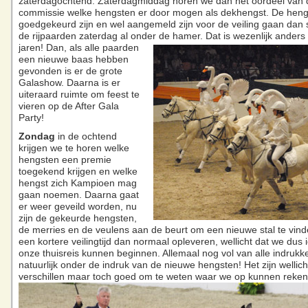
zaterdagochtend. Zaterdagmiddag horen we dan het oordeel van 
commissie welke hengsten er door mogen als dekhengst. De hengs
goedgekeurd zijn en wel aangemeld zijn voor de veiling gaan da
de rijpaarden zaterdag al onder de hamer. Dat is wezenlijk ander
jaren!
Dan, als alle paarden
een nieuwe baas hebben
gevonden is er de grote
Galashow. Daarna is er
uiteraard ruimte om feest te
vieren op de After Gala
Party!
Zondag
in de ochtend
krijgen we te horen welke
hengsten een premie
toegekend krijgen en welke
hengst zich Kampioen mag
gaan noemen. Daarna gaat
er weer geveild worden, nu
zijn de gekeurde hengsten,
de merries en de veulens aan de beurt om een nieuwe stal te vind
een kortere veilingtijd dan normaal opleveren, wellicht dat we dus 
onze thuisreis kunnen beginnen. Allemaal nog vol van alle indrukk
natuurlijk onder de indruk van de nieuwe hengsten! Het zijn wellich
verschillen maar toch goed om te weten waar we op kunnen reken