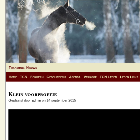
Trakehner Nieuws
Home
TCN
Fokkerij
Geschiedenis
Agenda
Verkoop
TCN Leden
Leden Links
Klein voorproefje
Geplaatst door
admin
on 14 september 2015