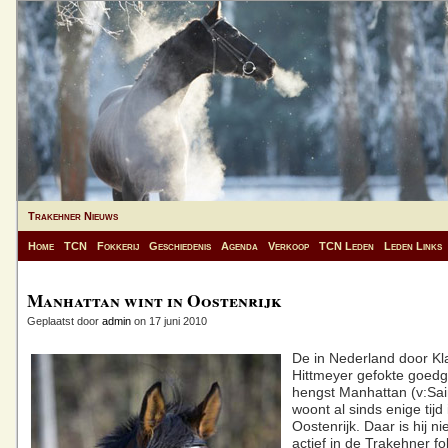
Trakehner Nieuws
Home
TCN
Fokkerij
Geschiedenis
Agenda
Verkoop
TCN Leden
Leden Links
Manhattan wint in Oostenrijk
Geplaatst door
admin
on 17 juni 2010
De in Nederland door Kl
Hittmeyer gefokte goed
hengst Manhattan (v:Sai
woont al sinds enige tijd 
Oostenrijk. Daar is hij ni
actief in de Trakehner fo