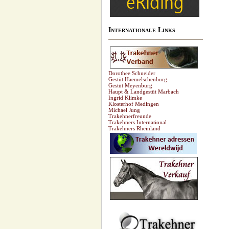
Internationale Links
Dorothee Schneider
Gestüt Haemelschenburg
Gestüt Meyenburg
Haupt & Landgestüt Marbach
Ingrid Klimke
Klosterhof Medingen
Michael Jung
Trakehnerfreunde
Trakehners International
Trakehners Rheinland