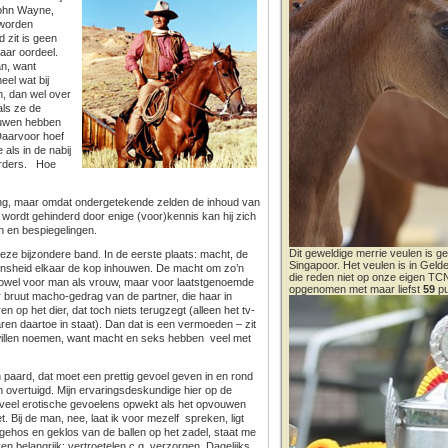
John Wayne,
 worden
 zit is geen
haar oordeel.
an, want
eel wat bij
n, dan wel over
als ze de
rouwen hebben
 Daarvoor hoef
 als in de nabij
orders. Hoe
ring, maar omdat ondergetekende zelden de inhoud van
 wordt gehinderd door enige (voor)kennis kan hij zich
n en bespiegelingen.
Dit geweldige merrie veulen is ge
deze bijzondere band. In de eerste plaats: macht, de
Singapoor. Het veulen is in Gel
ensheid elkaar de kop inhouwen. De macht om zo’n
die reden niet op onze eigen T
en, zowel voor man als vrouw, maar voor laatstgenoemde
opgenomen met maar liefst
59
pu
r bruut macho-gedrag van de partner, die haar in
en op het dier, dat toch niets terugzegt (alleen het tv-
en daartoe in staat). Dan dat is een vermoeden – zit
t willen noemen, want macht en seks hebben veel met
aard, dat moet een prettig gevoel geven in en rond
n overtuigd. Mijn ervaringsdeskundige hier op de
enveel erotische gevoelens opwekt als het opvouwen
. Bij de man, nee, laat ik voor mezelf spreken, ligt
t gehos en geklos van de ballen op het zadel, staat me
n belangrijk: vertroetelen c.q. verzorgen. Dagelijks