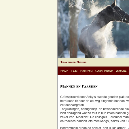
Trakehner Nieuws
Home
TCN
Fokkerij
Geschiedenis
Agenda
Mannen en Paarden
Geïnspireerd door Anky’s tweede gouden plak dee
heroïsche rit door de eeuwig zingende bossen we
ze toch vergeten.
Toejuichingen, handgeklap en bewonderende blik
zich afvragend wat ze fout in hun leven hadden g
zeker van. Mooi niet. De collega’s – allemaal m
en reacties hadden iets meewarigs, zoiets van ‘Pa
Bedremmeld droop de held af, een illusie armer. Ze