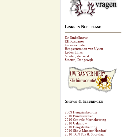
Links in Nederland
De Dinkelhoeve
EH.Kasparow
Groenewoude
Hengstenstation van Uytert
Leden Links
Stoeterij de Garst
Stoeterij Dongewijk
Shows & Keuringen
2009 Hengstenkeuring
2010 Bundesturnier
2010 Centrale Merriekeuring
2010 Galashow
2010 Hengstenkeuring
2010 Show Münster Handorf
2010 TCN Fok & Sportdag