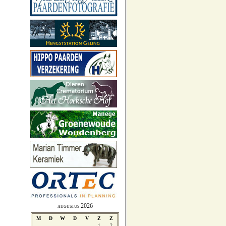
augustus 2026
M
D
W
D
V
Z
Z
1
2