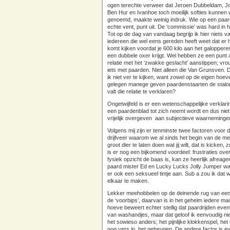
ogen terechte verweer dat Jeroen Dubbeldam, 
Ben Hur en Ivanhoe toch moeilijk softies kunnen
genoemd, maakte weinig indruk. Wie op een paard
echte vent, punt uit. De ‘commissie’ was hard in 
Tot op de dag van vandaag begrijp ik hier niets v
iedereen die wel eens gereden heeft weet dat er h
komt kijken voordat je 600 kilo aan het galoppere
een dubbele oxer krijgt. Wel hebben ze een punt 
relatie met het ‘zwakke geslacht’ aanstippen; v
iets met paarden. Niet alleen die Van Grunsven.
ik niet ver te kijken, want zowel op de eigen hoeve
gelegen manege geven paardenstaarten de stal
valt die relatie te verklaren?
Ongetwijfeld is er een wetenschappelijke verkla
een paardenblad tot zich neemt wordt en dus niet
vrijelijk overgeven aan subjectieve waarneminge
Volgens mij zijn er tenminste twee factoren voor 
drijfveer waarom we al sinds het begin van de m
groot dier te laten doen wat jij wilt, dat is kick
is er nog een bijkomend voordeel: frustraties ove
fysiek opzicht de baas is, kan ze heerlijk afreager
paard mister Ed en Lucky Lucks Jolly Jumper war
er ook een seksueel tintje aan. Sub a zou ik da
elkaar te maken.
Lekker meehobbelen op de deinende rug van een p
de ‘voorbips’, daarvan is in het geheim iedere ma
hoeve beweert echter stellig dat paardrijden ev
van washandjes, maar dat geloof ik eenvoudig niet
het sowieso anders; het pijnlijke klokkenspel, he
nog vers in het geheugen. De andere factor is eve