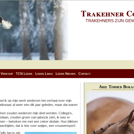
Trakehner C
TRAKEHNERS ZIJN GE
Verkoop
TCN Leden
Leden Links
Leden Nieuws
Contact
Arie Timmer Bokaa
d ik op mijn werk wederom het verhaal over mijn
liswaar al weer een dik jaar geleden, maar dat waren
ken zouden wederom mijn deel worden. Collega’s,
edaan, zouden groen van jaloezie zien, ik was er
annen – bekeken me met een zeker dedain. Hun blikken
ardrijden, dat is iets voor watjes, een vrouwensport’.
lfs het in zijn