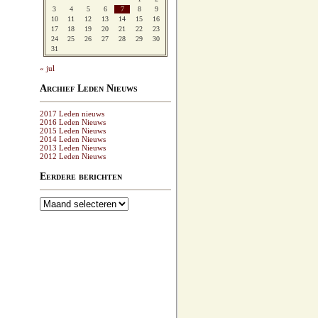
3
4
5
6
7
8
9
10
11
12
13
14
15
16
17
18
19
20
21
22
23
24
25
26
27
28
29
30
31
« jul
Archief Leden Nieuws
2017 Leden nieuws
2016 Leden Nieuws
2015 Leden Nieuws
2014 Leden Nieuws
2013 Leden Nieuws
2012 Leden Nieuws
Eerdere berichten
Eerdere
berichten