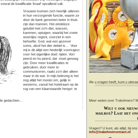
 vooral de kwalificatie ‘braaf’ opvallend valt.
Vrouwen kunnen zich heerlijk uitleven
in hun verzorgende functie, waarin ze
door de bank genomen beter in thuis
zijn dan mannen. Het eindeloze
getuttel met zo’n dier, wassen,
kammen, optuigen, waarbij het zoete
woordjes regent, voorziet in een
behoefte. God, wat een gezever
soms, alsof het dier debiel is… Voor
mij is dit altijd een hinderlijk voortraject
voor het eigenlijke doel: rijden. Vort
peerd en hu peerd, dat moet genoeg
zijn. Door meer kwalificaties te
gebruiken, door meer te
communiceren, raakt zo’n dier alleen
maar in de war. In mijn beleving is het
nog altijd het mooist om, gelijk in
Als u vragen heeft, kunt u uitera
westerns, vanuit het hotelraam op de
rug van een klaarstaande hengst te
n de gedachten…
Meer weten over Trakehners? Mail
Wilt u ook nieuw
mailbox? Laat het ons
Vragen? U kunt, als altijd, bij on
info@trakehnercontact.nl