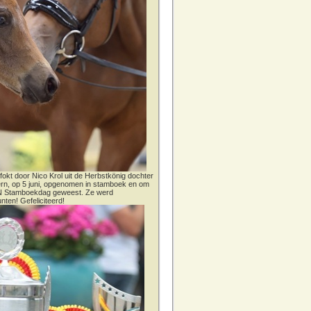
fokt door Nico Krol uit de Herbstkönig dochter
dern, op 5 juni, opgenomen in stamboek en om
CN Stamboekdag geweest. Ze werd
nten! Gefeliciteerd!