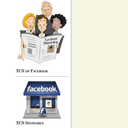
TCN op Facebook
TCN Sponsoren