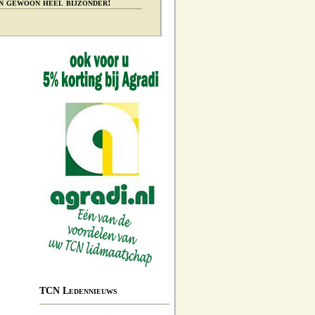
n gewoon heel bijzonder!
TCN Ledennieuws