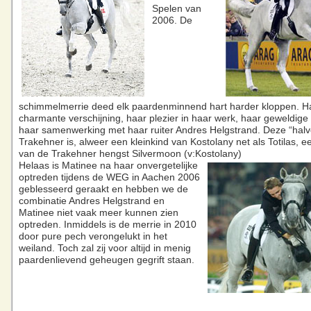
Spelen van
2006. De
schimmelmerrie deed elk paardenminnend hart harder kloppen. H
charmante verschijning, haar plezier in haar werk, haar geweldig
haar samenwerking met haar ruiter Andres Helgstrand. Deze “hal
Trakehner is, alweer een kleinkind van Kostolany net als Totilas, e
van de Trakehner hengst Silvermoon (v:Kostolany)
Helaas is Matinee na haar onvergetelijke
optreden tijdens de WEG in Aachen 2006
geblesseerd geraakt en hebben we de
combinatie Andres Helgstrand en
Matinee niet vaak meer kunnen zien
optreden. Inmiddels is de merrie in 2010
door pure pech verongelukt in het
weiland. Toch zal zij voor altijd in menig
paardenlievend geheugen gegrift staan.