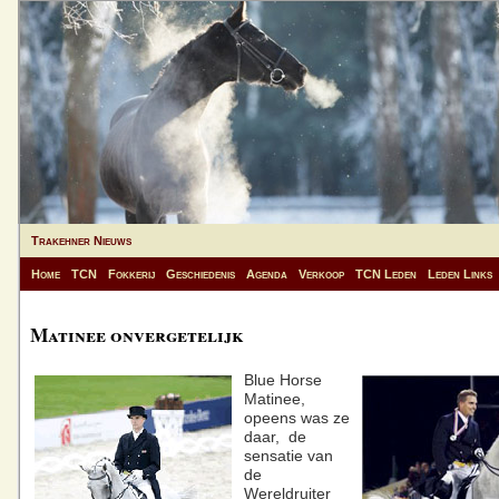
Trakehner Nieuws
Home
TCN
Fokkerij
Geschiedenis
Agenda
Verkoop
TCN Leden
Leden Links
Matinee onvergetelijk
Blue Horse
Matinee,
opeens was ze
daar, de
sensatie van
de
Wereldruiter