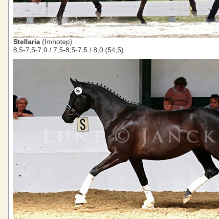
Stellaria
(
Imhotep
)
8,5-7,5-7,0 / 7,5-8,5-7,5 / 8,0 (54,5)