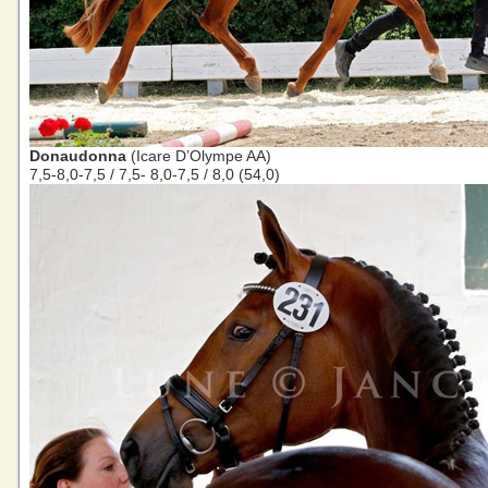
Donaudonna
(Icare D’Olympe AA)
7,5-8,0-7,5 / 7,5- 8,0-7,5 / 8,0 (54,0)