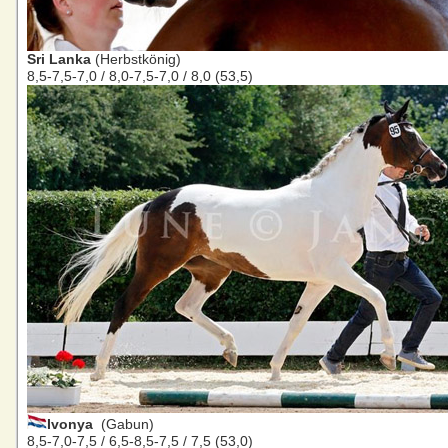
Sri Lanka
(Herbstkönig)
8,5-7,5-7,0 / 8,0-7,5-7,0 / 8,0 (53,5)
Ivonya
(Gabun)
8,5-7,0-7,5 / 6,5-8,5-7,5 / 7,5 (53,0)