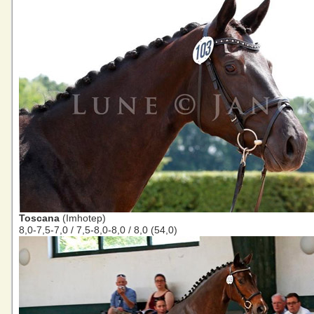
Toscana
(Imhotep)
8,0-7,5-7,0 / 7,5-8,0-8,0 / 8,0 (54,0)