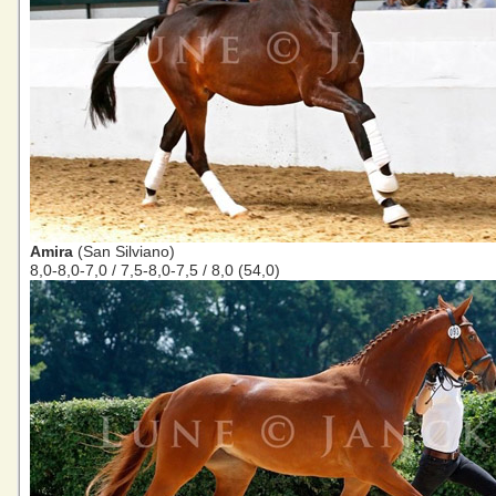
Amira
(San Silviano)
8,0-8,0-7,0 / 7,5-8,0-7,5 / 8,0 (54,0)