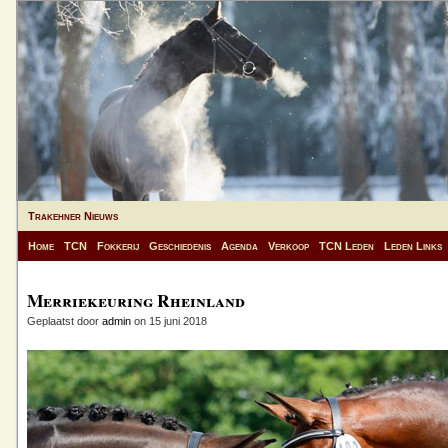
Trakehner Nieuws
Home
TCN
Fokkerij
Geschiedenis
Agenda
Verkoop
TCN Leden
Leden Links
Merriekeuring Rheinland
Geplaatst door
admin
on 15 juni 2018