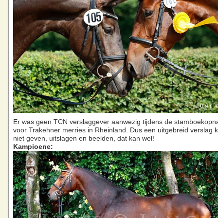
Er was geen TCN verslaggever aanwezig tijdens de stamboekop
voor Trakehner merries in Rheinland. Dus een uitgebreid verslag
niet geven, uitslagen en beelden, dat kan wel!
Kampioene: