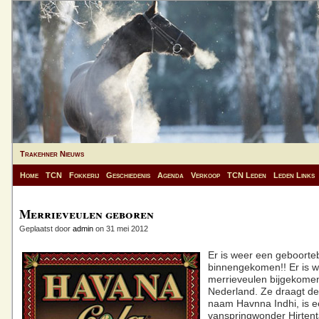
Trakehner Nieuws
Home
TCN
Fokkerij
Geschiedenis
Agenda
Verkoop
TCN Leden
Leden Links
Merrieveulen geboren
Geplaatst door
admin
on 31 mei 2012
Er is weer een geboorteb
binnengekomen!! Er is 
merrieveulen bijgekomen
Nederland. Ze draagt d
naam Havnna Indhi, is e
vanspringwonder Hirten