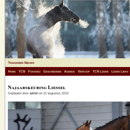
Trakehner Nieuws
Home
TCN
Fokkerij
Geschiedenis
Agenda
Verkoop
TCN Leden
Leden Links
Najaarskeuring Liessel
Geplaatst door
admin
on 22 augustus 2010