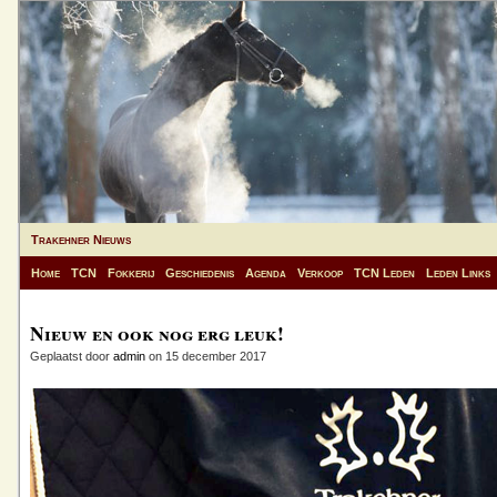
Trakehner Nieuws
Home
TCN
Fokkerij
Geschiedenis
Agenda
Verkoop
TCN Leden
Leden Links
Nieuw en ook nog erg leuk!
Geplaatst door
admin
on 15 december 2017