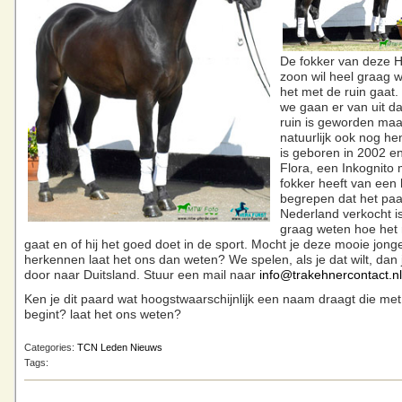
De fokker van deze 
zoon wil heel graag 
het met de ruin gaat
we gaan er van uit da
ruin is geworden maar
natuurlijk ook nog hen
is geboren in 2002 en
Flora, een Inkognito
fokker heeft van een
begrepen dat het paa
Nederland verkocht is
graag weten hoe het
gaat en of hij het goed doet in de sport. Mocht je deze mooie jon
herkennen laat het ons dan weten? We spelen, als je dat wilt, dan 
door naar Duitsland. Stuur een mail naar
info@trakehnercontact.nl
Ken je dit paard wat hoogstwaarschijnlijk een naam draagt die me
begint? laat het ons weten?
Categories:
TCN Leden Nieuws
Tags: