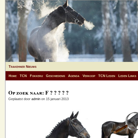
Trakehner Nieuws
Home
TCN
Fokkerij
Geschiedenis
Agenda
Verkoop
TCN Leden
Leden Links
Op zoek naar: F ? ? ? ? ?
Geplaatst door
admin
on 15 januari 2013