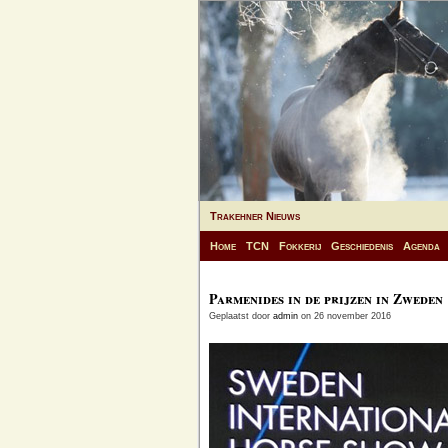
Trakehner Nieuws
Home
TCN
Fokkerij
Geschiedenis
Agenda
Parmenides in de prijzen in Zweden
Geplaatst door
admin
on 26 november 2016