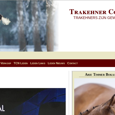
Trakehner C
TRAKEHNERS ZIJN GE
Verkoop
TCN Leden
Leden Links
Leden Nieuws
Contact
Arie Timmer Bokaa