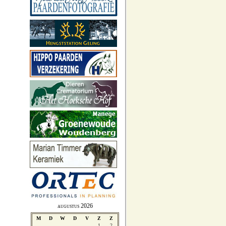
augustus 2026
M
D
W
D
V
Z
Z
1
2