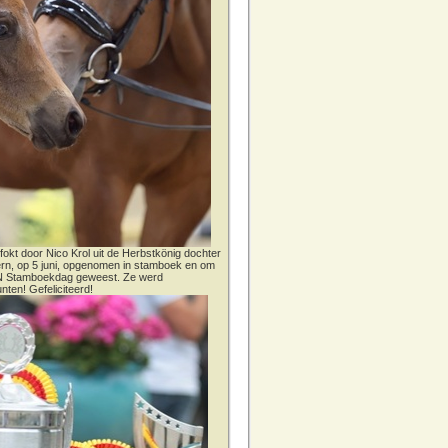
fokt door Nico Krol uit de Herbstkönig dochter
dern, op 5 juni, opgenomen in stamboek en om
CN Stamboekdag geweest. Ze werd
nten! Gefeliciteerd!