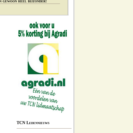
n gewoon heel bijzonder!
TCN Ledennieuws