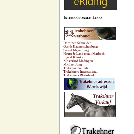
Internationale Links
Dorothee Schneider
Gestüt Haemelschenburg
Gestüt Meyenburg
Haupt & Landgestüt Marbach
Ingrid Klimke
Klosterhof Medingen
Michael Jung
Trakehnerfreunde
Trakehners International
Trakehners Rheinland