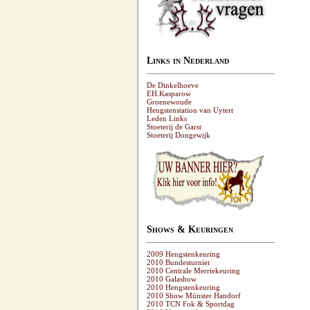
Links in Nederland
De Dinkelhoeve
EH.Kasparow
Groenewoude
Hengstenstation van Uytert
Leden Links
Stoeterij de Garst
Stoeterij Dongewijk
Shows & Keuringen
2009 Hengstenkeuring
2010 Bundesturnier
2010 Centrale Merriekeuring
2010 Galashow
2010 Hengstenkeuring
2010 Show Münster Handorf
2010 TCN Fok & Sportdag