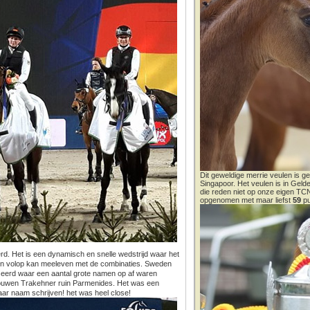
Dit geweldige merrie veulen is ge
Singapoor. Het veulen is in Gel
die reden niet op onze eigen T
opgenomen met maar liefst
59
pu
. Het is een dynamisch en snelle wedstrijd waar het
men volop kan meeleven met de combinaties. Sweden
seerd waar een aantal grote namen op af waren
rouwen Trakehner ruin Parmenides. Het was een
aar naam schrijven! het was heel close!