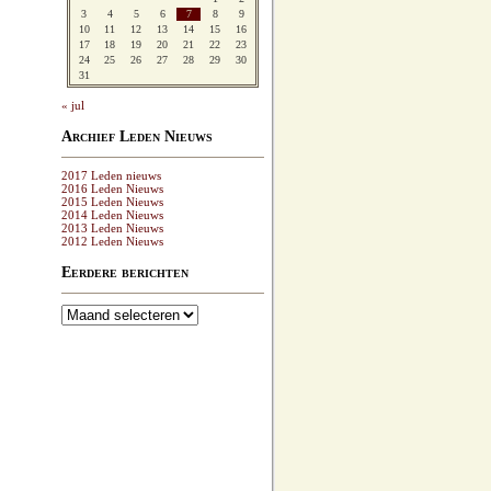
3
4
5
6
7
8
9
10
11
12
13
14
15
16
17
18
19
20
21
22
23
24
25
26
27
28
29
30
31
« jul
Archief Leden Nieuws
2017 Leden nieuws
2016 Leden Nieuws
2015 Leden Nieuws
2014 Leden Nieuws
2013 Leden Nieuws
2012 Leden Nieuws
Eerdere berichten
Eerdere
berichten