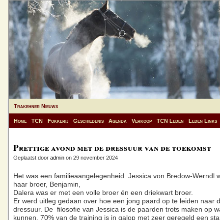
Trakehner Nieuws
Home
TCN
Fokkerij
Geschiedenis
Agenda
Verkoop
TCN Leden
Leden Links
Prettige avond met de dressuur van de toekomst
Geplaatst door
admin
on 29 november 2024
Het was een familieaangelegenheid. Jessica von Bredow-Werndl 
haar broer, Benjamin,
Dalera was er met een volle broer én een driekwart broer.
Er werd uitleg gedaan over hoe een jong paard op te leiden naar 
dressuur. De filosofie van Jessica is de paarden trots maken op w
kunnen. 70% van de training is in galop met zeer geregeld een st