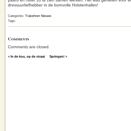
paard en ruiter zo te zien samen werken. Het was genieten voor e
dressuurliefhebber in de bomvolle Holstenhallen!
Categories:
Trakehner Nieuws
Tags:
Comments
Comments are closed.
«
In de kou, op de straat
Springen!
»