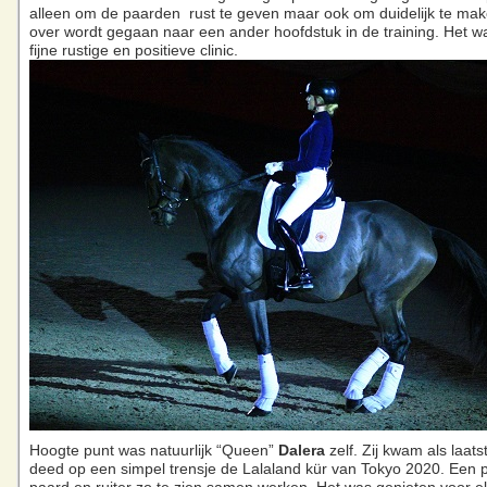
alleen om de paarden rust te geven maar ook om duidelijk te mak
over wordt gegaan naar een ander hoofdstuk in de training. Het w
fijne rustige en positieve clinic.
Hoogte punt was natuurlijk “Queen”
Dalera
zelf. Zij kwam als laat
deed op een simpel trensje de Lalaland kür van Tokyo 2020. Een 