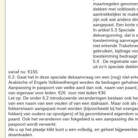
maartregelen genomen
dekken met volbloeds 
aantrekkelijker te mak
zijn ook wat andere di
aangepast. Een korte
In artikel 5.3 Speciale
dekvergunning, dat is 
toestemming aanvrag
niet erkende Trakehner
gebruiken, bijdrage vo
toestemming bedraagt
5.4 . De registratie va
uit zo’n speciale dekki
vanaf nu: €155
6.2: Gaat het in deze speciale dekaanvraag om een (nog) niet er
Arabische of Engels Volbloedhengst worden de bedragen gehalve
Aanpassing in paspoort van welke aard dan ook, naam van paard,
van eigenaar voor leden. €26 voor niet leden €36
Let op: De onder 6.2 introduceerde veranderingen beslaan ook h
van een naam van een veulen of van een stalnaam. Maar ook als
fokkersnaam aangepast moet worden (bijvoorbeeld bij het overga
fokkerij van ouders op opvolgers) of bij gecombineerd eigendom 
paard. Ook het veranderen van fokgebied is een aanpassing die in
paspoort wordt verwerkt.
Als u op het plaatje klikt kunt u een volledig, en geheel bijgewerkte, p
downloaden.