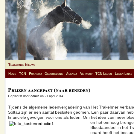
Trakehner Nieuws
Home
TCN
Fokkerij
Geschiedenis
Agenda
Verkoop
TCN Leden
Leden Links
Prijzen aangepast (naar beneden)
Geplaatst door
admin
on 21 april 2014
Tijdens de algemene ledenvergadering van Het Trakehner Verband 
Soltau zijn er een aantal besluiten geomen. Een paar daarvan heb
financiele gevolgen voor ons als leden. Om het idee van meer blo
en het omhoog brenge
Bloedaandeel in het T
paard heeft het bestuu