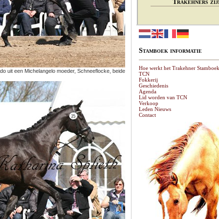
Trakehners zij
Stamboek informatie
Hoe werkt het Trakehner Stamboe
do uit een Michelangelo moeder, Schneeflocke, beide
TCN
Fokkerij
Geschiedenis
Agenda
Lid worden van TCN
Verkoop
Leden Nieuws
Contact