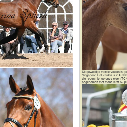
Dit geweldige merrie veulen is ge
Singapoor. Het veulen is in Gel
die reden niet op onze eigen T
opgenomen met maar liefst
59
pu