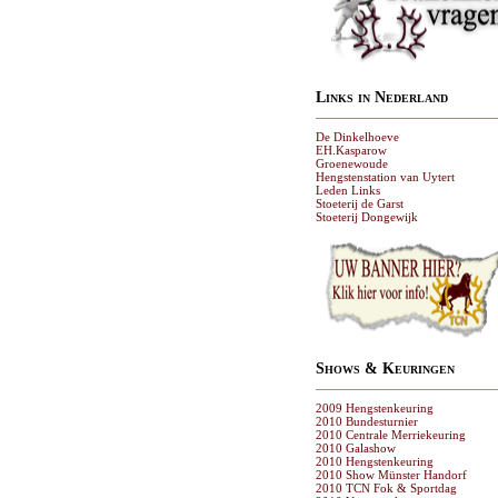
Links in Nederland
De Dinkelhoeve
EH.Kasparow
Groenewoude
Hengstenstation van Uytert
Leden Links
Stoeterij de Garst
Stoeterij Dongewijk
Shows & Keuringen
2009 Hengstenkeuring
2010 Bundesturnier
2010 Centrale Merriekeuring
2010 Galashow
2010 Hengstenkeuring
2010 Show Münster Handorf
2010 TCN Fok & Sportdag