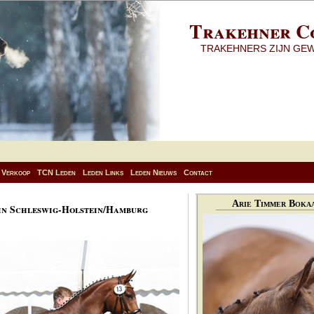
Trakehner C
TRAKEHNERS ZIJN GE
Verkoop
TCN Leden
Leden Links
Leden Nieuws
Contact
Arie Timmer Bokaa
in Schleswig-Holstein/Hamburg