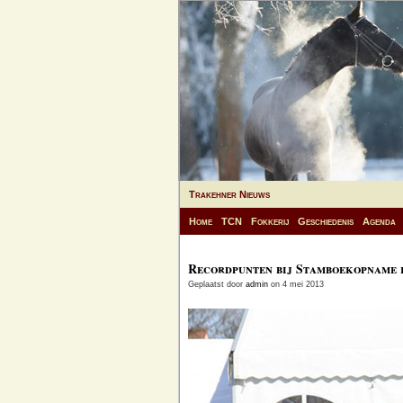
Trakehner Nieuws
Home
TCN
Fokkerij
Geschiedenis
Agenda
Recordpunten bij Stamboekopname 
Geplaatst door
admin
on 4 mei 2013