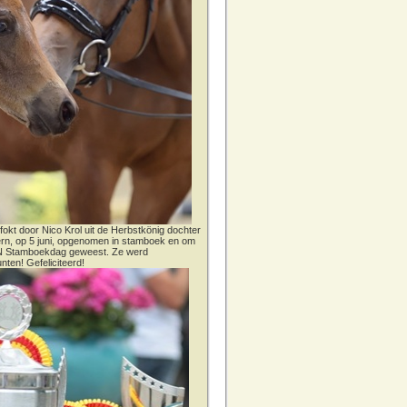
fokt door Nico Krol uit de Herbstkönig dochter
dern, op 5 juni, opgenomen in stamboek en om
CN Stamboekdag geweest. Ze werd
nten! Gefeliciteerd!