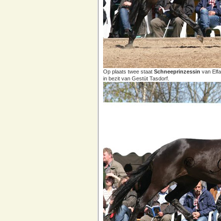
Op plaats twee staat
Schneeprinzessin
van Elfa
in bezit van Gestüt Tasdorf.