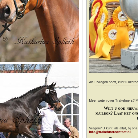
Als u vragen heeft, kunt u uitera
Meer weten over Trakehners? Mail
Wilt u ook nieuw
mailbox? Laat het ons
Vragen? U kunt, als altijd, bij on
info@trakehnercontact.nl