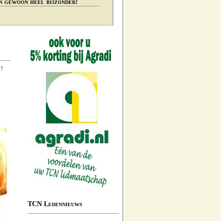
n gewoon heel bijzonder!
k?
TCN Ledennieuws