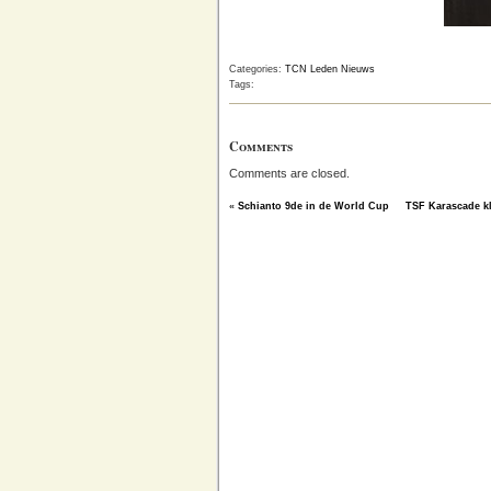
Categories:
TCN Leden Nieuws
Tags:
Comments
Comments are closed.
«
Schianto 9de in de World Cup
TSF Karascade kli