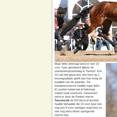
Maar liefst driemaal werd er een 10
voor Type genoteerd tijdens de
stamboekopnamedag in Tasdorf. Een
10 valt niet gauw dus drie keer op 1
keuringsplaats geeft aan hoe hoog de
kwaliteit van de paarden. De
kampioensmerrie haalde maar liefst
61 punten totaal wat al helemaal
vrijwel nooit voorkomt. Gewonnen
werd er door de Panker merrie
Tanzmusik
de EH.Herzruf dochter
haalde behaalde die 10 voor type ook
nog een 9 voor springen waarmee ze
ook nog eens beste springende
merrie was.