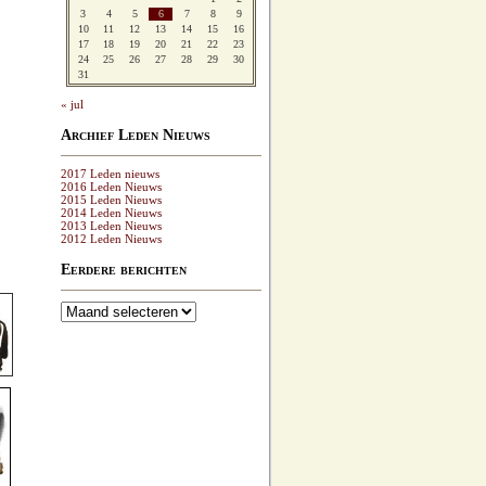
3
4
5
6
7
8
9
10
11
12
13
14
15
16
17
18
19
20
21
22
23
24
25
26
27
28
29
30
31
« jul
Archief Leden Nieuws
2017 Leden nieuws
2016 Leden Nieuws
2015 Leden Nieuws
2014 Leden Nieuws
2013 Leden Nieuws
2012 Leden Nieuws
Eerdere berichten
Eerdere
berichten