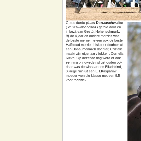
Op de derde plaats
Donauschwalbe
( v: Schwalbenglanz) gefokt door en
in bezit van Gestüt Hohenschmark.
Bij de 4 jaar en oudere merries was
de beste merrie meteen ook de beste
Halfbloed merrie, Ibisko xx dochter uit
een Donaumonarch dochter, Cristalle
maakt zijn eigenaar / fokker : Cornelia
Rieve. Op dezelfde dag werd er ook
een vrijspringwedstrijd gehouden ook
daar was de winnaar een Elfadokind,
3 jarige ruin uit een EH.Kasparow
moeder won die klasse met een 9.5
voor techniek.