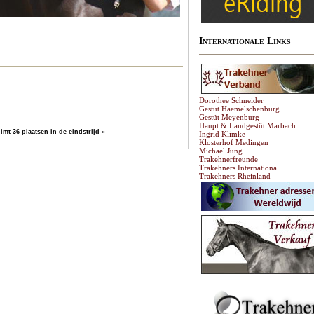
Internationale Links
Dorothee Schneider
Gestüt Haemelschenburg
Gestüt Meyenburg
Haupt & Landgestüt Marbach
mt 36 plaatsen in de eindstrijd
»
Ingrid Klimke
Klosterhof Medingen
Michael Jung
Trakehnerfreunde
Trakehners International
Trakehners Rheinland