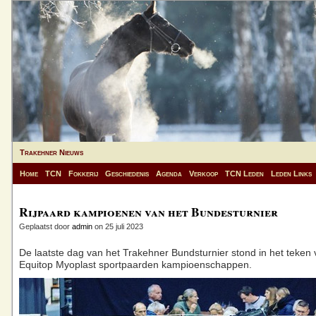
Trakehner Nieuws
Home
TCN
Fokkerij
Geschiedenis
Agenda
Verkoop
TCN Leden
Leden Links
Rijpaard kampioenen van het Bundesturnier
Geplaatst door
admin
on 25 juli 2023
De laatste dag van het Trakehner Bundsturnier stond in het teken 
Equitop Myoplast sportpaarden kampioenschappen.