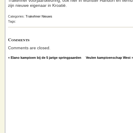
Trakehner voorjaarskeuring, ook hier in Münster Handorf en verhu
zijn nieuwe eigenaar in Kroatië.
Categories:
Trakehner Nieuws
Tags:
Comments
Comments are closed.
«
Elano kampioen bij de 5 jarige springpaarden
Veulen kampioenschap West