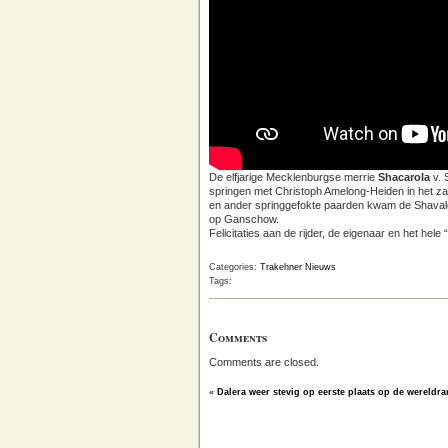
De elfjarige Mecklenburgse merrie
Shacarola
v.
springen met Christoph Amelong-Heiden in het za
en ander springgefokte paarden kwam de Shavalou
op Ganschow.
Felicitaties aan de rijder, de eigenaar en het hele
Categories:
Trakehner Nieuws
Tags:
Comments
Comments are closed.
«
Dalera weer stevig op eerste plaats op de wereldran