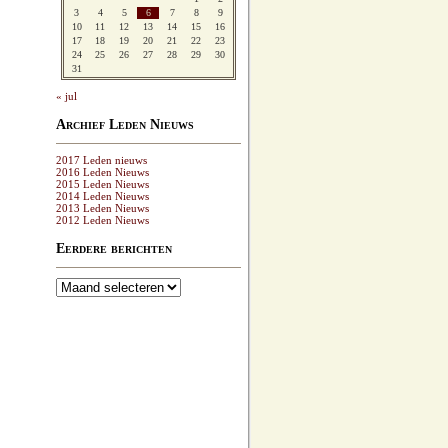
3
4
5
6
7
8
9
10
11
12
13
14
15
16
17
18
19
20
21
22
23
24
25
26
27
28
29
30
31
« jul
Archief Leden Nieuws
2017 Leden nieuws
2016 Leden Nieuws
2015 Leden Nieuws
2014 Leden Nieuws
2013 Leden Nieuws
2012 Leden Nieuws
Eerdere berichten
Eerdere
berichten