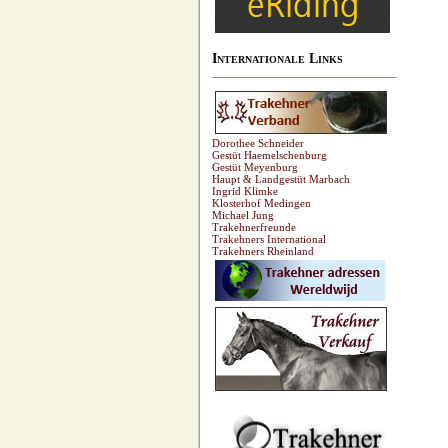
Internationale Links
Dorothee Schneider
Gestüt Haemelschenburg
Gestüt Meyenburg
Haupt & Landgestüt Marbach
Ingrid Klimke
Klosterhof Medingen
Michael Jung
Trakehnerfreunde
Trakehners International
Trakehners Rheinland