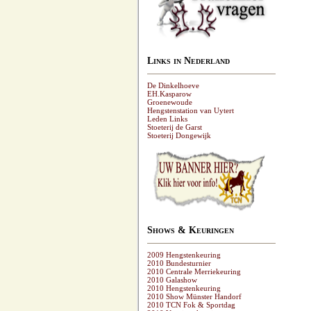
Links in Nederland
De Dinkelhoeve
EH.Kasparow
Groenewoude
Hengstenstation van Uytert
Leden Links
Stoeterij de Garst
Stoeterij Dongewijk
Shows & Keuringen
2009 Hengstenkeuring
2010 Bundesturnier
2010 Centrale Merriekeuring
2010 Galashow
2010 Hengstenkeuring
2010 Show Münster Handorf
2010 TCN Fok & Sportdag