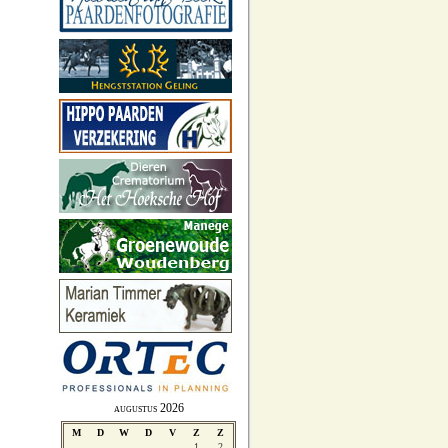
augustus 2026
M
D
W
D
V
Z
Z
1
2