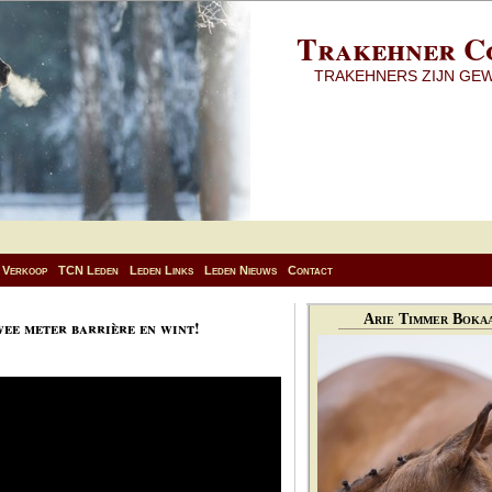
Trakehner C
TRAKEHNERS ZIJN GE
Verkoop
TCN Leden
Leden Links
Leden Nieuws
Contact
Arie Timmer Bokaa
ee meter barrière en wint!