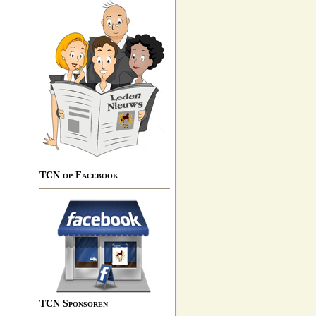
TCN op Facebook
TCN Sponsoren