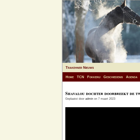
Trakehner Nieuws
Home
TCN
Fokkerij
Geschiedenis
Agenda
Shavalou dochter doorbreekt de tw
Geplaatst door
admin
on 7 maart 2023