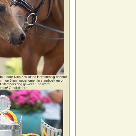
fokt door Nico Krol uit de Herbstkönig dochter
dern, op 5 juni, opgenomen in stamboek en om
CN Stamboekdag geweest. Ze werd
nten! Gefeliciteerd!