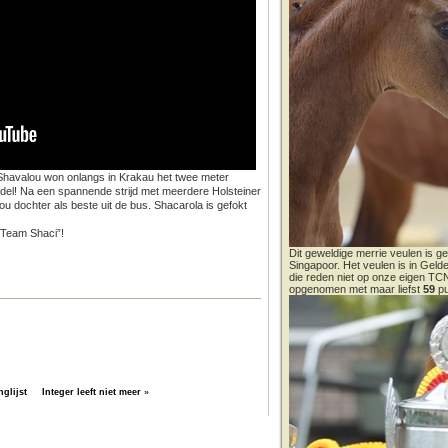
 Shavalou won onlangs in Krakau het twee meter
del! Na een spannende strijd met meerdere Holsteiner
 dochter als beste uit de bus. Shacarola is gefokt
 “Team Shaci”!
Dit geweldige merrie veulen is ge
Singapoor. Het veulen is in Gel
die reden niet op onze eigen T
opgenomen met maar liefst
59
pu
glijst
Integer leeft niet meer
»