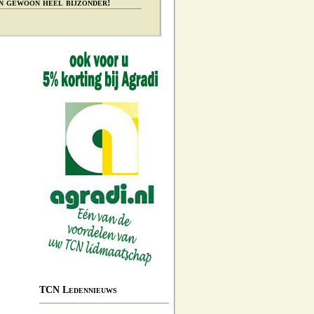
n gewoon heel bijzonder!
TCN Ledennieuws