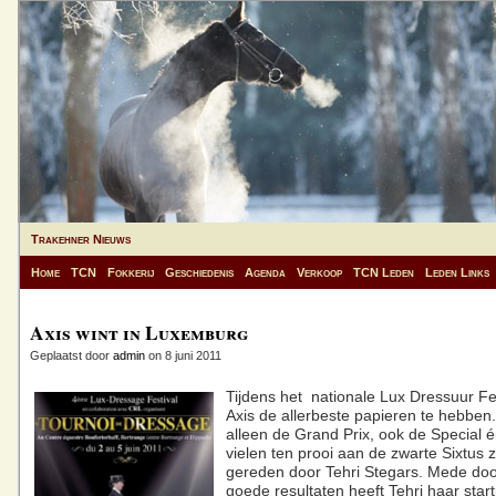
Trakehner Nieuws
Home
TCN
Fokkerij
Geschiedenis
Agenda
Verkoop
TCN Leden
Leden Links
Axis wint in Luxemburg
Geplaatst door
admin
on 8 juni 2011
Tijdens het nationale Lux Dressuur Fe
Axis de allerbeste papieren te hebben.
alleen de Grand Prix, ook de Special 
vielen ten prooi aan de zwarte Sixtus 
gereden door Tehri Stegars. Mede do
goede resultaten
heeft Tehri haar star