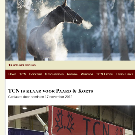
Trakehner Nieuws
Home
TCN
Fokkerij
Geschiedenis
Agenda
Verkoop
TCN Leden
Leden Links
TCN is klaar voor Paard & Koets
Geplaatst door
admin
on 17 november 2012