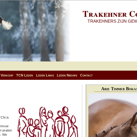
Trakehner C
TRAKEHNERS ZIJN GE
Verkoop
TCN Leden
Leden Links
Leden Nieuws
Contact
Arie Timmer Bokaa
TCN is
 revue
n praten
g. We