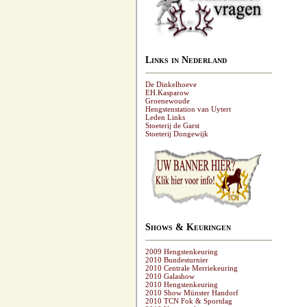
Links in Nederland
De Dinkelhoeve
EH.Kasparow
Groenewoude
Hengstenstation van Uytert
Leden Links
Stoeterij de Garst
Stoeterij Dongewijk
Shows & Keuringen
2009 Hengstenkeuring
2010 Bundesturnier
2010 Centrale Merriekeuring
2010 Galashow
2010 Hengstenkeuring
2010 Show Münster Handorf
2010 TCN Fok & Sportdag