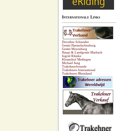
Internationale Links
Dorothee Schneider
Gestüt Haemelschenburg
Gestüt Meyenburg
Haupt & Landgestüt Marbach
Ingrid Klimke
Klosterhof Medingen
Michael Jung
Trakehnerfreunde
Trakehners International
Trakehners Rheinland