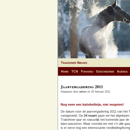
Trakehner Nieuws
Home
TCN
Fokkerij
Geschiedenis
Agenda
Jaarvergadering 2011
Geplaatst door
admin
on 25 februari 2011
Nog even een kattebelletje, niet vergeten!
De datum voor de jaarvergadering 2011 van het 
vastgesteld. Op
24 maart
gaan we het afgelopen
Trakehner-jaar en natuurlijk het komende jaar de
laten passeren. Maar voordat we met z’n alle gaa
is er eerst nog een interessante rondleiding/lezin