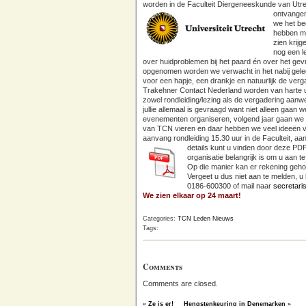
worden in de Faculteit Diergeneeskunde van Utr
ontvange
we het bed
hebben m
zien krij
nog een l
over huidproblemen bij het paard én over het gev
opgenomen worden we verwacht in het nabij gel
voor een hapje, een drankje en natuurlijk de verga
Trakehner Contact Nederland worden van harte u
zowel rondleiding/lezing als de vergadering aanwez
jullie allemaal is gevraagd want niet alleen gaan w
evenementen organiseren, volgend jaar gaan we h
van TCN vieren en daar hebben we veel ideeën vo
aanvang rondleiding 15.30 uur in de Faculteit, aa
details kunt u vinden door deze PD
organisatie belangrijk is om u aan t
Op die manier kan er rekening ge
Vergeet u dus niet aan te melden, u k
0186-600300 of mail naar
secretaris
We zien elkaar op 24 maart!
Categories:
TCN Leden Nieuws
Tags:
Comments
Comments are closed.
«
Ze is er!
Hengstenkeuring in Denemarken
»