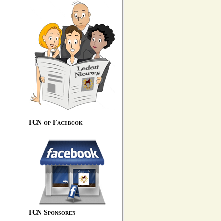
TCN op Facebook
TCN Sponsoren