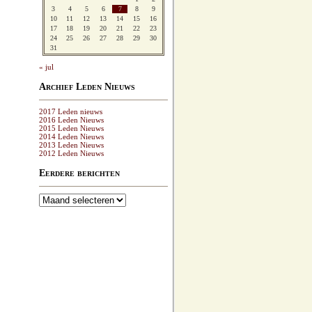
3
4
5
6
7
8
9
10
11
12
13
14
15
16
17
18
19
20
21
22
23
24
25
26
27
28
29
30
31
« jul
Archief Leden Nieuws
2017 Leden nieuws
2016 Leden Nieuws
2015 Leden Nieuws
2014 Leden Nieuws
2013 Leden Nieuws
2012 Leden Nieuws
Eerdere berichten
Eerdere
berichten