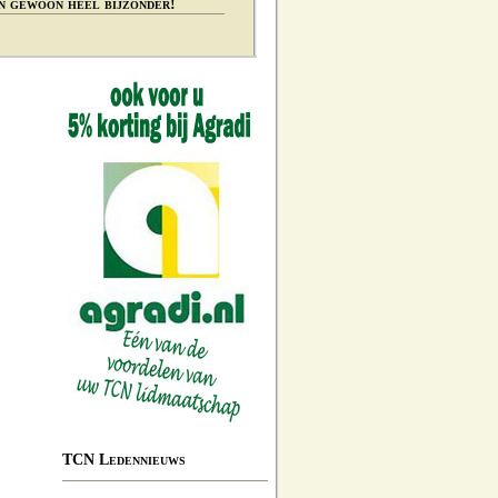
n gewoon heel bijzonder!
TCN Ledennieuws