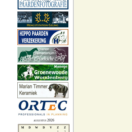
augustus 2026
M
D
W
D
V
Z
Z
1
2