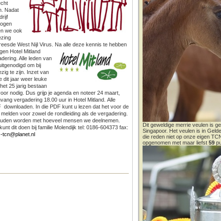
echt
n.
Nadat
rijf
ogen
gen we ook
ezing
reesde West Nijl Virus. Na alle deze kennis te hebben
egen
Hotel Mitland
dering. Alle leden van
itgenodigd om bij
ig te zijn. Inzet van
e dit jaar weer leuke
et 25 jarig bestaan
or nodig. Dus grijp je agenda en noteer 24 maart,
nvang vergadering 18.00 uur in Hotel Mitland.
Alle
F downloaden. In die PDF kunt u lezen dat het voor de
e melden voor zowel de rondleiding als de vergadering.
houden worden met hoeveel mensen we deelnemen.
Dit geweldige merrie veulen is ge
unt dit doen bij familie Molendijk tel: 0186-604373 fax:
Singapoor. Het veulen is in Gel
-tcn@planet.nl
die reden niet op onze eigen T
opgenomen met maar liefst
59
pu