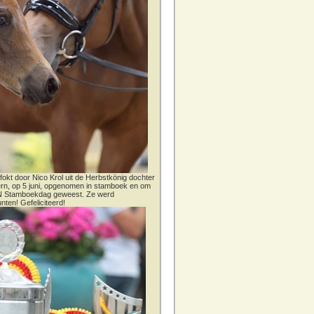
fokt door Nico Krol uit de Herbstkönig dochter
dern, op 5 juni, opgenomen in stamboek en om
CN Stamboekdag geweest. Ze werd
nten! Gefeliciteerd!