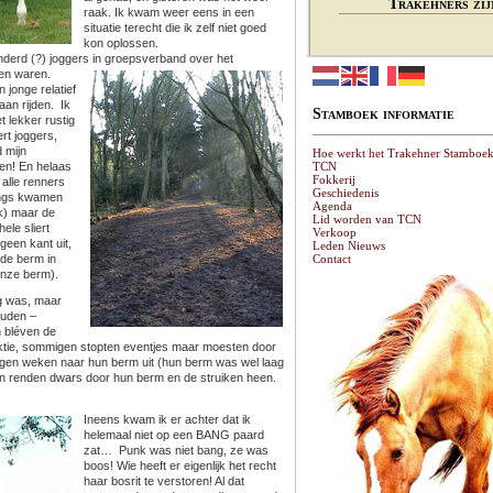
Trakehners zij
raak. Ik kwam weer eens in een
situatie terecht die ik zelf niet goed
kon oplossen.
nderd (?) joggers in groepsverband over het
nen waren.
 jonge relatief
an rijden. Ik
Stamboek informatie
 lekker rustig
ert joggers,
 mijn
Hoe werkt het Trakehner Stamboe
en! En helaas
TCN
Fokkerij
 alle renners
Geschiedenis
angs kwamen
Agenda
k) maar de
Lid worden van TCN
ele sliert
Verkoop
een kant uit,
Leden Nieuws
 de berm in
Contact
onze berm).
ng was, maar
ouden –
n bléven de
ktie, sommigen stopten eventjes maar moesten door
en weken naar hun berm uit (hun berm was wel laag
en renden dwars door hun berm en de struiken heen.
Ineens kwam ik er achter dat ik
helemaal niet op een BANG paard
zat… Punk was niet bang, ze was
boos! Wie heeft er eigenlijk het recht
haar bosrit te verstoren! Al dat