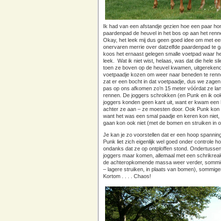
Ik had van een afstandje gezien hoe een paar ho
paardenpad de heuvel in het bos op aan het ren
Okay, het leek mij dus geen goed idee om met een
onervaren merrie over datzelfde paardenpad te ga
koos het ernaast gelegen smalle voetpad waar het
leek. Wat ik niet wist, helaas, was dat die hele sli
toen ze boven op de heuvel kwamen, uitgerekend
voetpaadje kozen om weer naar beneden te renn
zat er een bocht in dat voetpaadje, dus we zagen
pas op ons afkomen zo’n 15 meter vóórdat ze l
rennen. De joggers schrokken (en Punk en ik oo
joggers konden geen kant uit, want er kwam een h
achter ze aan – ze moesten door. Ook Punk kon g
want het was een smal paadje en keren kon niet,
gaan kon ook niet (met de bomen en struiken in 
Je kan je zo voorstellen dat er een hoop spanni
Punk liet zich eigenlijk wel goed onder controle h
ondanks dat ze op ontploffen stond. Ondertusse
joggers maar komen, allemaal met een schrikrea
de achteropkomende massa weer verder, sommig
– lagere struiken, in plaats van bomen), sommig
Kortom . . . . Chaos!