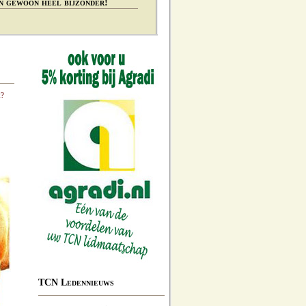
n gewoon heel bijzonder!
k?
TCN Ledennieuws