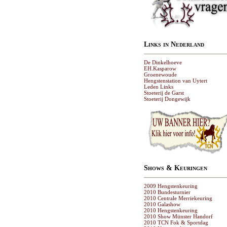
Links in Nederland
De Dinkelhoeve
EH.Kasparow
Groenewoude
Hengstenstation van Uytert
Leden Links
Stoeterij de Garst
Stoeterij Dongewijk
Shows & Keuringen
2009 Hengstenkeuring
2010 Bundesturnier
2010 Centrale Merriekeuring
2010 Galashow
2010 Hengstenkeuring
2010 Show Münster Handorf
2010 TCN Fok & Sportdag