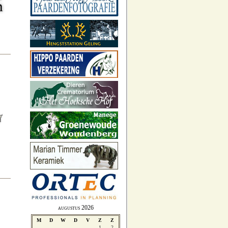
augustus 2026
M
D
W
D
V
Z
Z
1
2