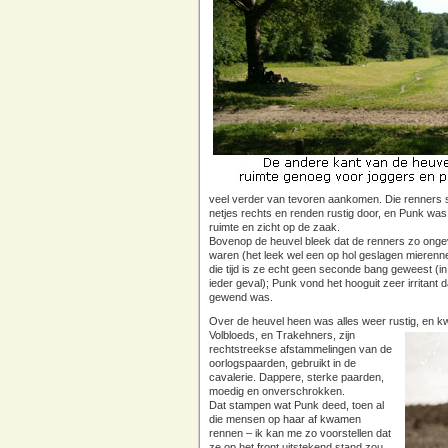
veel verder van tevoren aankomen. Die renners s
netjes rechts en renden rustig door, en Punk was
ruimte en zicht op de zaak.
Bovenop de heuvel bleek dat de renners zo ongeve
waren (het leek wel een op hol geslagen mierennes
die tijd is ze echt geen seconde bang geweest (in t
ieder geval); Punk vond het hooguit zeer irritant 
gewend was.
Over de heuvel heen was alles weer rustig, en 
Volbloeds, en Trakehners, zijn
rechtstreekse afstammelingen van de
oorlogspaarden, gebruikt in de
cavalerie. Dappere, sterke paarden,
moedig en onverschrokken.
Dat stampen wat Punk deed, toen al
die mensen op haar af kwamen
rennen – ik kan me zo voorstellen dat
ze op het front uitstekend stand zou