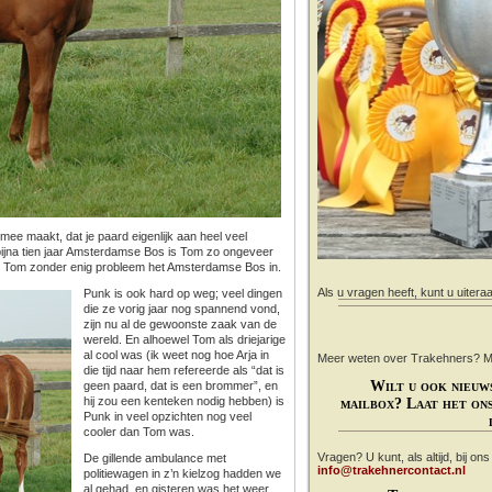
l mee maakt, dat je paard eigenlijk aan heel veel
bijna tien jaar Amsterdamse Bos is Tom zo ongeveer
t Tom zonder enig probleem het Amsterdamse Bos in.
Als u vragen heeft, kunt u uitera
Punk is ook hard op weg; veel dingen
die ze vorig jaar nog spannend vond,
zijn nu al de gewoonste zaak van de
wereld. En alhoewel Tom als driejarige
al cool was (ik weet nog hoe Arja in
Meer weten over Trakehners? Mail
die tijd naar hem refereerde als “dat is
Wilt u ook nieuw
geen paard, dat is een brommer”, en
hij zou een kenteken nodig hebben) is
mailbox? Laat het ons
Punk in veel opzichten nog veel
cooler dan Tom was.
Vragen? U kunt, als altijd, bij on
De gillende ambulance met
info@trakehnercontact.nl
politiewagen in z’n kielzog hadden we
al gehad, en gisteren was het weer