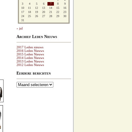
3
4
5
6
7
8
9
10
11
12
13
14
15
16
17
18
19
20
21
22
23
24
25
26
27
28
29
30
31
« jul
Archief Leden Nieuws
2017 Leden nieuws
2016 Leden Nieuws
2015 Leden Nieuws
2014 Leden Nieuws
2013 Leden Nieuws
2012 Leden Nieuws
Eerdere berichten
Eerdere
berichten