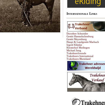
Internationale Links
Dorothee Schneider
Gestüt Haemelschenburg
Gestüt Meyenburg
Haupt & Landgestüt Marbach
Ingrid Klimke
Klosterhof Medingen
Michael Jung
Trakehnerfreunde
Trakehners International
Trakehners Rheinland