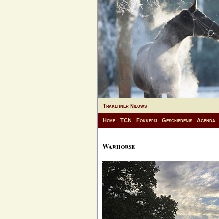
Trakehner Nieuws
Home
TCN
Fokkerij
Geschiedenis
Agenda
Warhorse