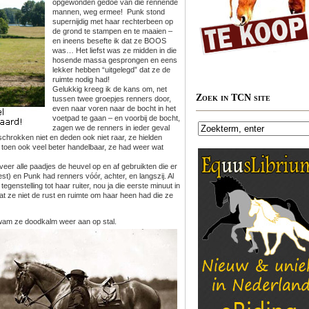
opgewonden gedoe van die rennende
mannen, weg ermee! Punk stond
supernijdig met haar rechterbeen op
de grond te stampen en te maaien –
en ineens besefte ik dat ze BOOS
was… Het liefst was ze midden in die
hosende massa gesprongen en eens
lekker hebben “uitgelegd” dat ze de
ruimte nodig had!
Gelukkig kreeg ik de kans om, net
Zoek in TCN site
tussen twee groepjes renners door,
even naar voren naar de bocht in het
voetpad te gaan – en voorbij de bocht,
zagen we de renners in ieder geval
chrokken niet en deden ook niet raar, ze hielden
 toen ook veel beter handelbaar, ze had weer wat
er alle paadjes de heuvel op en af gebruikten die er
t) en Punk had renners vóór, achter, en langszij. Al
egenstelling tot haar ruiter, nou ja die eerste minuut in
dat ze niet de rust en ruimte om haar heen had die ze
kwam ze doodkalm weer aan op stal.