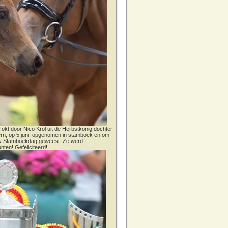
fokt door Nico Krol uit de Herbstkönig dochter
dern, op 5 juni, opgenomen in stamboek en om
CN Stamboekdag geweest. Ze werd
nten! Gefeliciteerd!