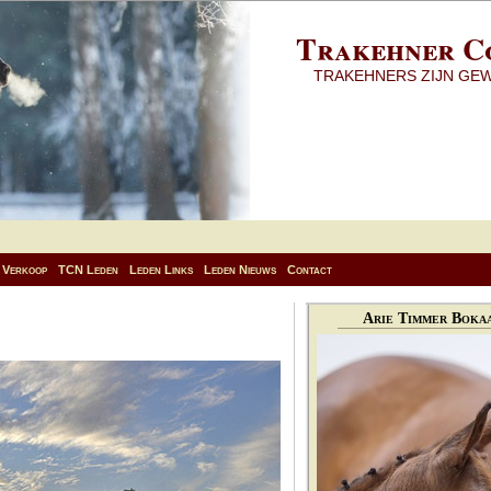
Trakehner C
TRAKEHNERS ZIJN GE
Verkoop
TCN Leden
Leden Links
Leden Nieuws
Contact
Arie Timmer Bokaa