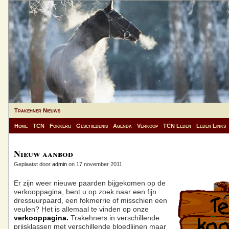
Trakehner Nieuws
Home
TCN
Fokkerij
Geschiedenis
Agenda
Verkoop
TCN Leden
Leden Links
Nieuw aanbod
Geplaatst door
admin
on 17 november 2011
Er zijn weer nieuwe paarden bijgekomen op de
verkooppagina, bent u op zoek naar een fijn
dressuurpaard, een fokmerrie of misschien een
veulen? Het is allemaal te vinden op onze
verkooppagina.
Trakehners in verschillende
prijsklassen met verschillende bloedlijnen maar