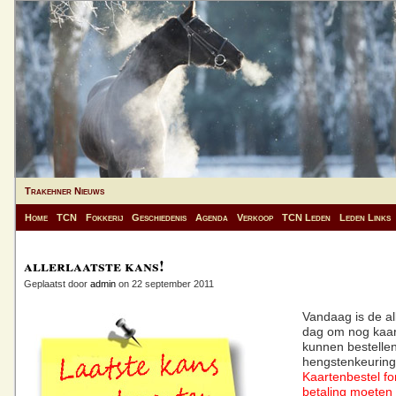
Trakehner Nieuws
Home
TCN
Fokkerij
Geschiedenis
Agenda
Verkoop
TCN Leden
Leden Links
allerlaatste kans!
Geplaatst door
admin
on 22 september 2011
Vandaag is de al
dag om nog kaar
kunnen bestelle
hengstenkeuring
Kaartenbestel fo
betaling moeten u