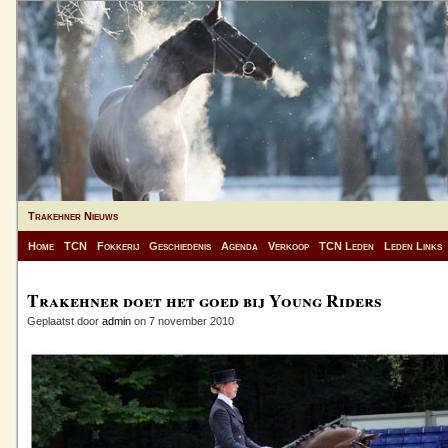
Trakehner Nieuws
Home
TCN
Fokkerij
Geschiedenis
Agenda
Verkoop
TCN Leden
Leden Links
Trakehner doet het goed bij Young Riders
Geplaatst door
admin
on 7 november 2010