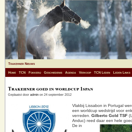
Trakehner Nieuws
Home
TCN
Fokkerij
Geschiedenis
Agenda
Verkoop
TCN Leden
Leden Links
Trakehner goed in worldcup 1span
Geplaatst door
admin
on 24 september 2012
Vlakbij Lissabon in Portugal we
een worldcup wedstrijd voor en
verreden.
Gilberto Gold TSF
(L
Anduc) reed daar een hele goed
De in