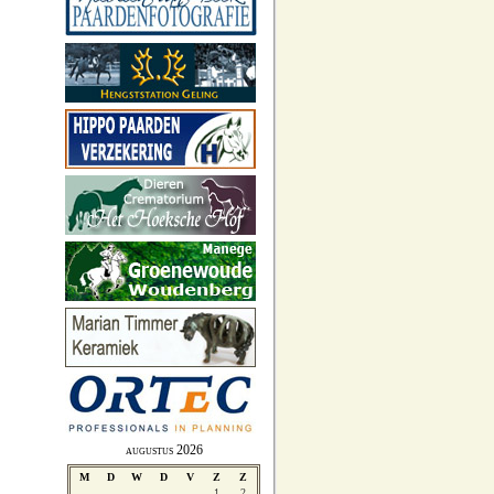
augustus 2026
M
D
W
D
V
Z
Z
1
2