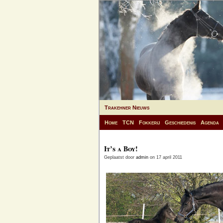
Trakehner Nieuws
Home
TCN
Fokkerij
Geschiedenis
Agenda
It’s a Boy!
Geplaatst door
admin
on 17 april 2011