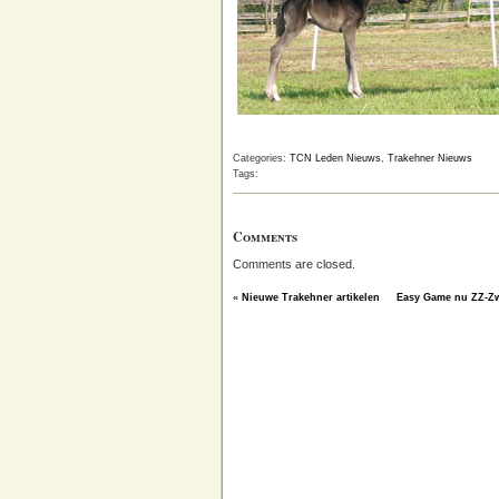
Categories:
TCN Leden Nieuws
,
Trakehner Nieuws
Tags:
Comments
Comments are closed.
«
Nieuwe Trakehner artikelen
Easy Game nu ZZ-Z