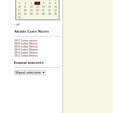
3
4
5
6
7
8
9
10
11
12
13
14
15
16
17
18
19
20
21
22
23
24
25
26
27
28
29
30
31
« jul
Archief Leden Nieuws
2017 Leden nieuws
2016 Leden Nieuws
2015 Leden Nieuws
2014 Leden Nieuws
2013 Leden Nieuws
2012 Leden Nieuws
Eerdere berichten
Eerdere
berichten