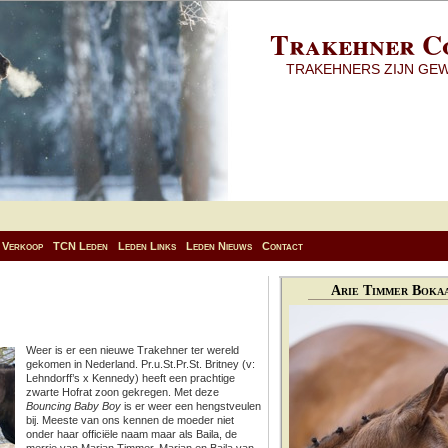
Trakehner C
TRAKEHNERS ZIJN GE
Verkoop
TCN Leden
Leden Links
Leden Nieuws
Contact
Arie Timmer Bokaa
Weer is er een nieuwe Trakehner ter wereld
gekomen in Nederland. Pr.u.St.Pr.St. Britney (v:
Lehndorff’s x Kennedy) heeft een prachtige
zwarte Hofrat zoon gekregen. Met deze
Bouncing Baby Boy
is er weer een hengstveulen
bij. Meeste van ons kennen de moeder niet
onder haar officiële naam maar als Baila, de