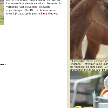
merrie van Marian Timmer. Marian en Baila van
Harte met deze nieuwe aanwinst! Het veulen is
vernoemd naar Steve Biko, de zwarte
vrijheidsstrijder. Van Biko hebben we mooie
foto’s kijk gauw op de pagina
Baby Nieuws.
Dit geweldige merrie veulen is ge
Singapoor. Het veulen is in Gel
waar
»
die reden niet op onze eigen T
opgenomen met maar liefst
59
pu