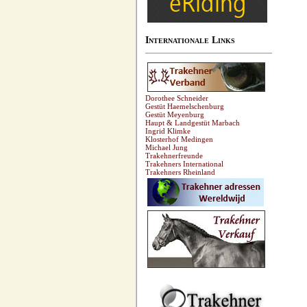
Internationale Links
Dorothee Schneider
Gestüt Haemelschenburg
Gestüt Meyenburg
Haupt & Landgestüt Marbach
Ingrid Klimke
Klosterhof Medingen
Michael Jung
Trakehnerfreunde
Trakehners International
Trakehners Rheinland