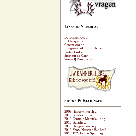
Links in Nederland
De Dinkelhoeve
EH.Kasparow
Groenewoude
Hengstenstation van Uytert
Leden Links
Stoeterij de Garst
Stoeterij Dongewijk
Shows & Keuringen
2009 Hengstenkeuring
2010 Bundesturnier
2010 Centrale Merriekeuring
2010 Galashow
2010 Hengstenkeuring
2010 Show Münster Handorf
2010 TCN Fok & Sportdag