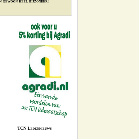
n gewoon heel bijzonder!
TCN Ledennieuws