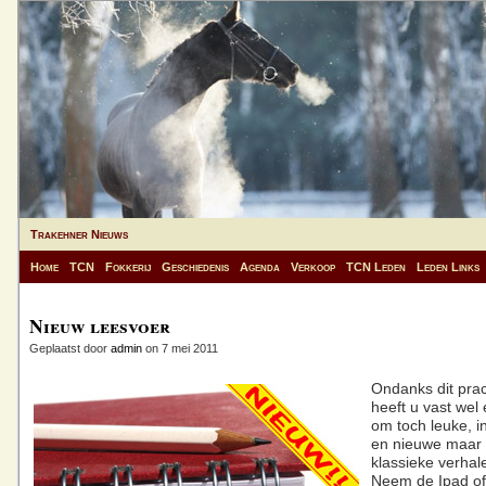
Trakehner Nieuws
Home
TCN
Fokkerij
Geschiedenis
Agenda
Verkoop
TCN Leden
Leden Links
Nieuw leesvoer
Geplaatst door
admin
on 7 mei 2011
Ondanks dit pra
heeft u vast we
om toch leuke, i
en nieuwe maar
klassieke verhal
Neem de Ipad of