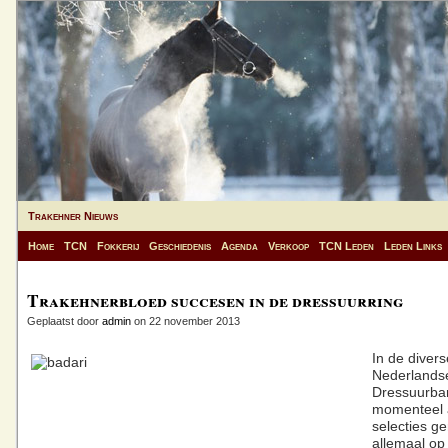
Trakehner Nieuws
Home
TCN
Fokkerij
Geschiedenis
Agenda
Verkoop
TCN Leden
Leden Links
Trakehnerbloed succesen in de dressuurring
Geplaatst door
admin
on 22 november 2013
In de divers
Nederlands
Dressuurba
momenteel a
selecties g
allemaal op