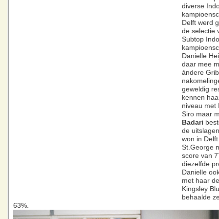
diverse Ind
kampioensc
Delft werd 
de selectie
Subtop Ind
kampioensc
Danielle He
daar mee m
ándere Grib
nakomeling
geweldig re
kennen haar
niveau met 
Siro maar 
Badari
best
de uitslagen
won in Delft
St.George 
score van 7
diezelfde p
Danielle oo
met haar de
Kingsley Bl
behaalde ze
63%.