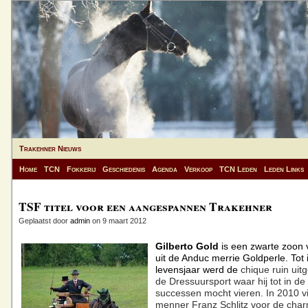
Trakehner Nieuws
Home
TCN
Fokkerij
Geschiedenis
Agenda
Verkoop
TCN Leden
Leden Links
TSF titel voor een aangespannen Trakehner
Geplaatst door
admin
on 9 maart 2012
Gilberto Gold
is een zwarte zoon 
uit de Anduc merrie Goldperle. Tot 
levensjaar werd de
chique ruin uit
de Dressuursport waar hij tot in de
successen mocht vieren. In 2010 vi
menner Franz Schlitz voor de cha