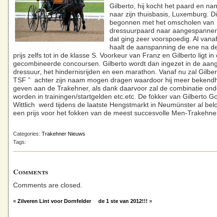
Gilberto, hij kocht het paard en 
naar zijn thuisbasis, Luxemburg. Di
begonnen met het omscholen van
dressuurpaard naar aangespannen
dat ging zeer voorspoedig. Al vana
haalt de aanspanning de ene na d
prijs zelfs tot in de klasse S. Voorkeur van Franz en Gilberto ligt in
gecombineerde concoursen. Gilberto wordt dan ingezet in de aa
dressuur, het hindernisrijden en een marathon. Vanaf nu zal Gilber
TSF ” achter zijn naam mogen dragen waardoor hij meer bekendh
geven aan de Trakehner, als dank daarvoor zal de combinatie on
worden in trainingen/startgelden etc.etc. De fokker van Gilberto Go
Wittlich werd tijdens de laatste Hengstmarkt in Neumünster al be
een prijs voor het fokken van de meest succesvolle Men-Trakehne
Categories:
Trakehner Nieuws
Tags:
Comments
Comments are closed.
«
Zilveren Lint voor Dornfelder
de 1 ste van 2012!!!
»