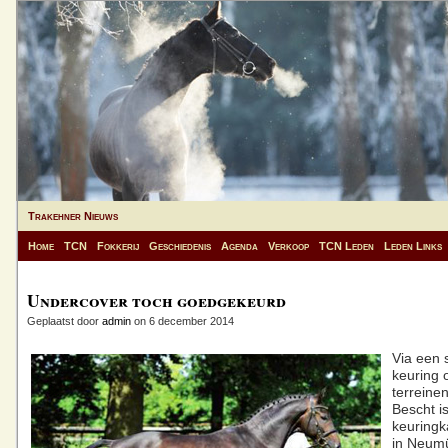
Trakehner Nieuws
Home
TCN
Fokkerij
Geschiedenis
Agenda
Verkoop
TCN Leden
Leden Links
Undercover toch goedgekeurd
Geplaatst door
admin
on 6 december 2014
Via een 
keuring 
terreinen
Bescht i
keuringk
in Neum