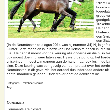
“Nicht G
hoorde n
toegelat
groep v
goedgek
Trakehne
De hengs
Underco
een Syri
een Sixt
(In de Neumünster catalogus 2014 was hij nummer 34) Hij is gefok
Günter Bertelmann en is in bezit van Hof Heitholm Kasch in Melsdo
Kiel. De hengst moest voor de keuring alle onderdelen die hij in 
ook moest doen nu weer laten zien. Hij werd getoond op het harde
vrijspringen, moest zijn gangen aan de hand maar ook los in de b
zien. Deze keuring was een gevolg van een protest over het oorde
Neumünster, in dit geval viel het oordeel dus inderdaad anders uit
aantal maanden geleden. Undercover gaat de dekdienst in!
Categories:
Trakehner Nieuws
Tags:
Comments
Comments are closed.