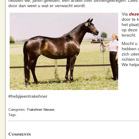
hebben we, jaren geleden, een artikel over binnengekregen. Lees
door dan weet u wat er verwacht wordt.
Via
deze
door te k
het plaat
op deze 
terecht.
Mocht u
hebben d
zich uite
richten t
We helpe
#hebjijeentrakehner
Categories:
Trakehner Nieuws
Tags:
Comments