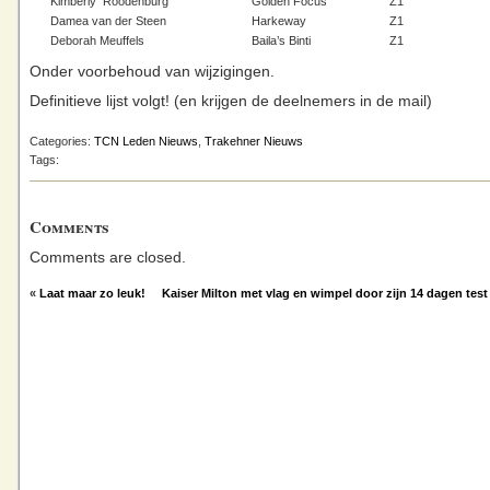
Kimberly Roodenburg
Golden Focus
Z1
Damea van der Steen
Harkeway
Z1
Deborah Meuffels
Baila’s Binti
Z1
Onder voorbehoud van wijzigingen.
Definitieve lijst volgt! (en krijgen de deelnemers in de mail)
Categories:
TCN Leden Nieuws
,
Trakehner Nieuws
Tags:
Comments
Comments are closed.
«
Laat maar zo leuk!
Kaiser Milton met vlag en wimpel door zijn 14 dagen test