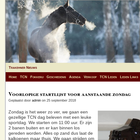
Trakehner Nieuws
Home
TCN
Fokkerij
Geschiedenis
Agenda
Verkoop
TCN Leden
Leden Links
Voorlopige startlijst voor aanstaande zondag
Geplaatst door
admin
on 25 september 2018
Zondag is het weer zo ver, we gaan een
gezellige TCN dag beleven met een leuke
sportdag. We starten om 11:00 uur. Er zijn
2 banen buiten en er kan binnen los
gereden worden. Alles op zand dus laat de
kalkoenen maar thuis. We gaan strijden om