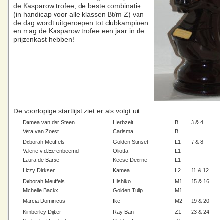
de Kasparow trofee, de beste combinatie
(in handicap voor alle klassen Bt/m Z) van
de dag wordt uitgeroepen tot clubkampioen
en mag de Kasparow trofee een jaar in de
prijzenkast hebben!
De voorlopige startlijst ziet er als volgt uit:
Damea van der Steen
Herbzeit
B
3 & 4
Vera van Zoest
Carisma
B
Deborah Meuffels
Golden Sunset
L1
7 & 8
Valerie v.d.Eerenbeemd
Oliotta
L1
Laura de Barse
Keese Deerne
L1
Lizzy Dirksen
Kamea
L2
11 & 12
Deborah Meuffels
Hishiko
M1
15 & 16
Michelle Backx
Golden Tulip
M1
Marcia Dominicus
Ike
M2
19 & 20
Kimberley Dijker
Ray Ban
Z1
23 & 24