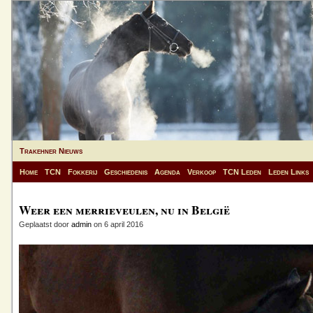
Trakehner Nieuws
Home
TCN
Fokkerij
Geschiedenis
Agenda
Verkoop
TCN Leden
Leden Links
Weer een merrieveulen, nu in België
Geplaatst door
admin
on 6 april 2016