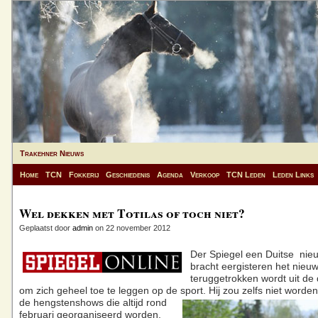
Trakehner Nieuws
Home
TCN
Fokkerij
Geschiedenis
Agenda
Verkoop
TCN Leden
Leden Links
Wel dekken met Totilas of toch niet?
Geplaatst door
admin
on 22 november 2012
Der Spiegel een Duitse nie
bracht eergisteren het nieuw
teruggetrokken wordt uit de
om zich geheel toe te leggen op de sport.
Hij zou zelfs niet worden
de hengstenshows die altijd rond
februari georganiseerd worden.