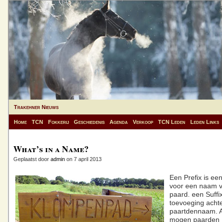
Trakehner Nieuws
Home
TCN
Fokkerij
Geschiedenis
Agenda
Verkoop
TCN Leden
Leden Links
What’s in a Name?
Geplaatst door
admin
on 7 april 2013
Een Prefix is ee
voor een naam 
paard. een Suffi
toevoeging acht
paartdennaam. A
mogen paarden