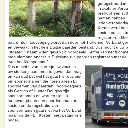
geregistreerd in 
Trakehner Verb
prefix of een suf
namen hebben. 
ledenvergadering
Kreuth werd bep
kosten om zijn t
regsitereren €50
paard. Zo’n toevoeging wordt dan door het Trakehner Verband ger
en bewaakt in het hele Duitse paarden bestand. Dus mocht u uw 
“stoeterij” naam willen geven ; bijvoorbeeld
Karina van het Klomp
mag niemand anders in Duitsland zijn paarden registreren met de 
“van het Klompenpad”
Dus mocht u van plan zijn uw veulens
uw stoeterijnaam mee te geven dan mag
en kan dat! Let wel het gaat hier dus niet
om sponsornamen die horen alleen bij
sportnamen van paarden. Voorvoegsels
als Gestion of Hunter Douglas zijn
sponsornamen en worden tijdelijk
toegevoegd aan een paardennaam, de
kosten en de registratie van
sponsornamen gaat niet via het Verband
maar via de FEI. Kosten hiervan zijn vele
hoger,