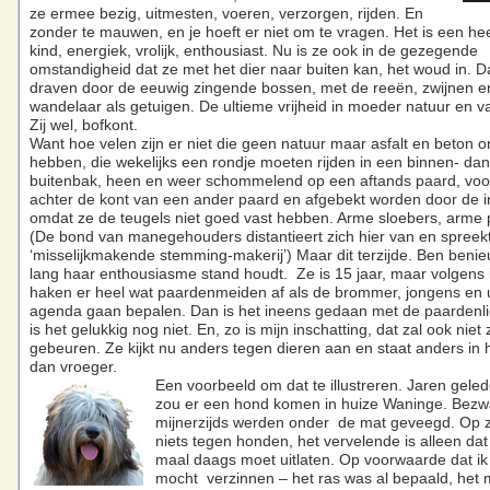
ze ermee bezig, uitmesten, voeren, verzorgen, rijden. En
zonder te mauwen, en je hoeft er niet om te vragen. Het is een he
kind, energiek, vrolijk, enthousiast. Nu is ze ook in de gezegende
omstandigheid dat ze met het dier naar buiten kan, het woud in. Da
draven door de eeuwig zingende bossen, met de reeën, zwijnen e
wandelaar als getuigen. De ultieme vrijheid in moeder natuur en v
Zij wel, bofkont.
Want hoe velen zijn er niet die geen natuur maar asfalt en beton 
hebben, die wekelijks een rondje moeten rijden in een binnen- dan
buitenbak, heen en weer schommelend op een aftands paard, voo
achter de kont van een ander paard en afgebekt worden door de in
omdat ze de teugels niet goed vast hebben. Arme sloebers, arme
(De bond van manegehouders distantieert zich hier van en spreek
‘misselijkmakende stemming-makerij’) Maar dit terzijde. Ben beni
lang haar enthousiasme stand houdt. Ze is 15 jaar, maar volgens
haken er heel wat paardenmeiden af als de brommer, jongens en 
agenda gaan bepalen. Dan is het ineens gedaan met de paardenli
is het gelukkig nog niet. En, zo is mijn inschatting, dat zal ook nie
gebeuren. Ze kijkt nu anders tegen dieren aan en staat anders in 
dan vroeger.
Een voorbeeld om dat te illustreren. Jaren gele
zou er een hond komen in huize Waninge. Bez
mijnerzijds werden onder de mat geveegd. Op z
niets tegen honden, het vervelende is alleen dat 
maal daags moet uitlaten. Op voorwaarde dat i
mocht verzinnen – het ras was al bepaald, het 