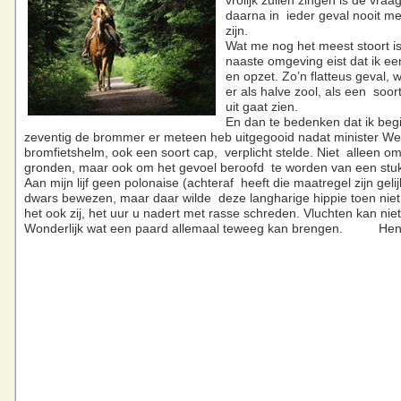
vrolijk zullen zingen is de vraag
daarna in ieder geval nooit m
zijn.
Wat me nog het meest stoort is
naaste omgeving eist dat ik e
en opzet. Zo’n flatteus geval, 
er als halve zool, als een soor
uit gaat zien.
En dan te bedenken dat ik begi
zeventig de brommer er meteen heb uitgegooid nadat minister We
bromfietshelm, ook een soort cap, verplicht stelde. Niet alleen o
gronden, maar ook om het gevoel beroofd te worden van een stuk 
Aan mijn lijf geen polonaise (achteraf heeft die maatregel zijn geli
dwars bewezen, maar daar wilde deze langharige hippie toen niet
het ook zij, het uur u nadert met rasse schreden. Vluchten kan ni
Wonderlijk wat een paard allemaal teweeg kan brengen. He