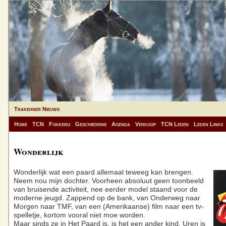
Trakehner Nieuws
Home
TCN
Fokkerij
Geschiedenis
Agenda
Verkoop
TCN Leden
Leden Links
Wonderlijk
Wonderlijk wat een paard allemaal teweeg kan brengen.
Neem nou mijn dochter. Voorheen absoluut geen toonbeeld
van bruisende activiteit, nee eerder model staand voor de
moderne jeugd. Zappend op de bank, van Onderweg naar
Morgen naar TMF, van een (Amerikaanse) film naar een tv-
spelletje, kortom vooral niet moe worden.
Maar sinds ze in Het Paard is, is het een ander kind. Uren is