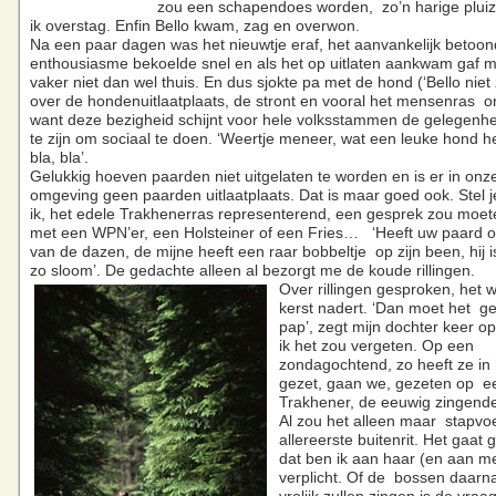
zou een schapendoes worden, zo’n harige pluiz
ik overstag. Enfin Bello kwam, zag en overwon.
Na een paar dagen was het nieuwtje eraf, het aanvankelijk betoo
enthousiasme bekoelde snel en als het op uitlaten aankwam gaf m
vaker niet dan wel thuis. En dus sjokte pa met de hond (‘Bello niet
over de hondenuitlaatplaats, de stront en vooral het mensenras o
want deze bezigheid schijnt voor hele volksstammen de gelegenhe
te zijn om sociaal te doen. ‘Weertje meneer, wat een leuke hond he
bla, bla’.
Gelukkig hoeven paarden niet uitgelaten te worden en is er in onz
omgeving geen paarden uitlaatplaats. Dat is maar goed ook. Stel 
ik, het edele Trakhenerras representerend, een gesprek zou moe
met een WPN’er, een Holsteiner of een Fries… ‘Heeft uw paard oo
van de dazen, de mijne heeft een raar bobbeltje op zijn been, hij 
zo sloom’. De gedachte alleen al bezorgt me de koude rillingen.
Over rillingen gesproken, het 
kerst nadert. ‘Dan moet het g
pap’, zegt mijn dochter keer op
ik het zou vergeten. Op een
zondagochtend, zo heeft ze in
gezet, gaan we, gezeten op e
Trakhener, de eeuwig zingende
Al zou het alleen maar stapvoet
allereerste buitenrit. Het gaat
dat ben ik aan haar (en aan me
verplicht. Of de bossen daarn