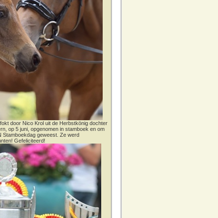
fokt door Nico Krol uit de Herbstkönig dochter
dern, op 5 juni, opgenomen in stamboek en om
CN Stamboekdag geweest. Ze werd
nten! Gefeliciteerd!