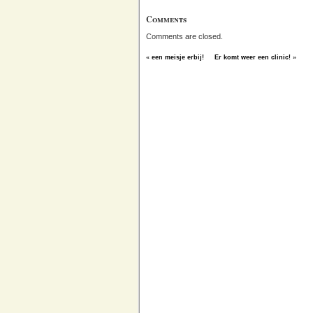
Comments
Comments are closed.
«
een meisje erbij!
Er komt weer een clinic!
»