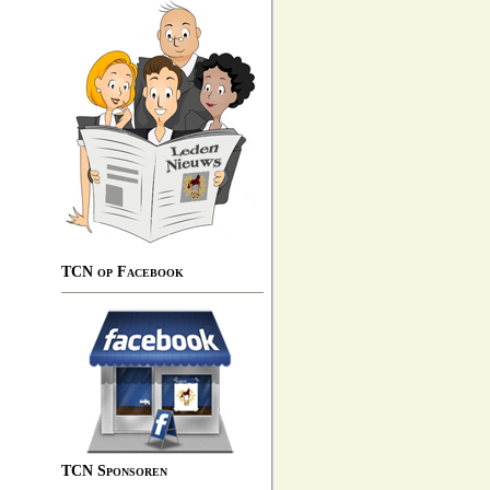
TCN op Facebook
TCN Sponsoren