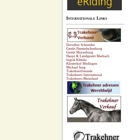
Internationale Links
Dorothee Schneider
Gestüt Haemelschenburg
Gestüt Meyenburg
Haupt & Landgestüt Marbach
Ingrid Klimke
Klosterhof Medingen
Michael Jung
Trakehnerfreunde
Trakehners International
Trakehners Rheinland