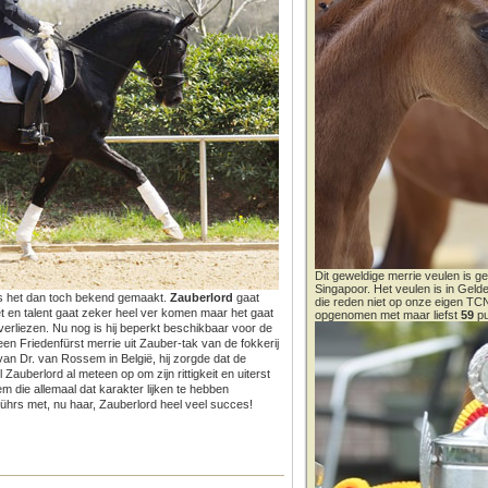
Dit geweldige merrie veulen is ge
Singapoor. Het veulen is in Gel
u is het dan toch bekend gemaakt.
Zauberlord
gaat
die reden niet op onze eigen T
t en talent gaat zeker heel ver komen maar het gaat
opgenomen met maar liefst
59
pu
erliezen. Nu nog is hij beperkt beschikbaar voor de
een Friedenfürst merrie uit Zauber-tak van de fokkerij
 van Dr. van Rossem in België, hij zorgde dat de
Zauberlord al meteen op om zijn rittigkeit en uiterst
em die allemaal dat karakter lijken te hebben
hrs met, nu haar, Zauberlord heel veel succes!