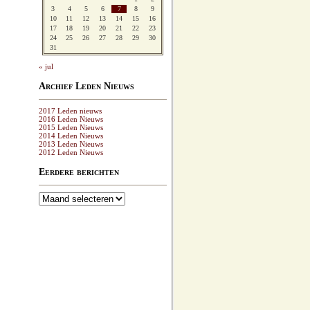
3
4
5
6
7
8
9
10
11
12
13
14
15
16
17
18
19
20
21
22
23
24
25
26
27
28
29
30
31
« jul
Archief Leden Nieuws
2017 Leden nieuws
2016 Leden Nieuws
2015 Leden Nieuws
2014 Leden Nieuws
2013 Leden Nieuws
2012 Leden Nieuws
Eerdere berichten
Eerdere
berichten