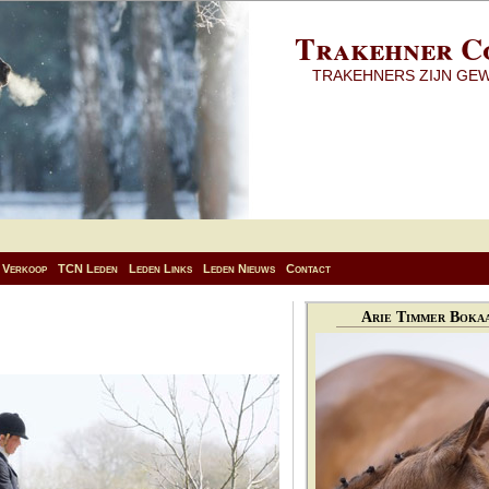
Trakehner C
TRAKEHNERS ZIJN GE
Verkoop
TCN Leden
Leden Links
Leden Nieuws
Contact
Arie Timmer Bokaa