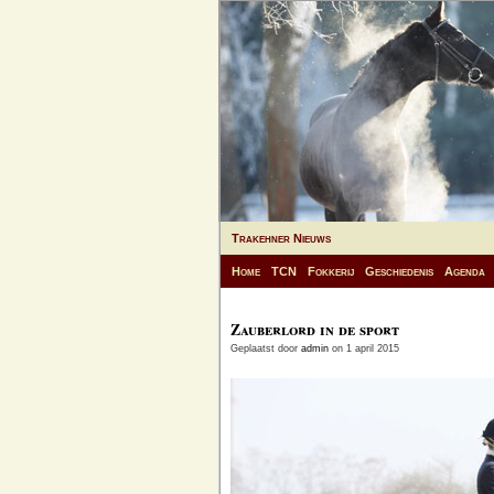
Trakehner Nieuws
Home
TCN
Fokkerij
Geschiedenis
Agenda
Zauberlord in de sport
Geplaatst door
admin
on 1 april 2015