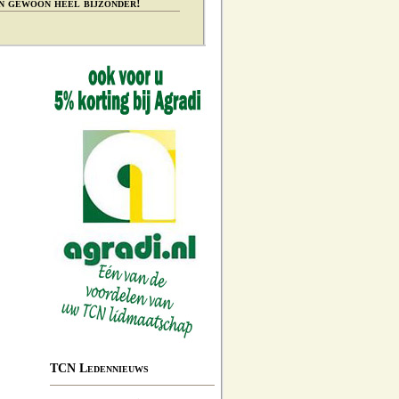
n gewoon heel bijzonder!
TCN Ledennieuws