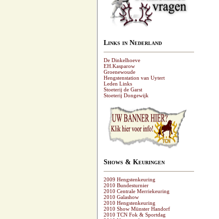
Links in Nederland
De Dinkelhoeve
EH.Kasparow
Groenewoude
Hengstenstation van Uytert
Leden Links
Stoeterij de Garst
Stoeterij Dongewijk
Shows & Keuringen
2009 Hengstenkeuring
2010 Bundesturnier
2010 Centrale Merriekeuring
2010 Galashow
2010 Hengstenkeuring
2010 Show Münster Handorf
2010 TCN Fok & Sportdag