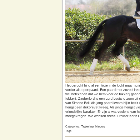
Het gerucht hing al een tijdje in de lucht maar n
verder als sportpaard. Een paard met zoveel inze
wel betekenen dat we hem voor de fokkerij gaan v
fokkerij. Zauberlord is een Lord Luciano zoon uit 
van Simone Bell. Als jong paard kwam hij in bezit
hengst een dekbrevet kreeg. Als jonge hengst viel 
vriendelijke karakter. Er zijn al wat veulens van h
meegekregen. We wensen dressuurruiter Karin Lü
Categories:
Trakehner Nieuws
Tags: