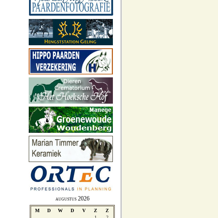
augustus 2026
M
D
W
D
V
Z
Z
1
2