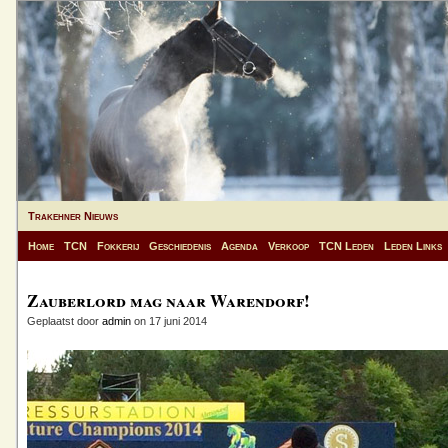
Trakehner Nieuws
Home
TCN
Fokkerij
Geschiedenis
Agenda
Verkoop
TCN Leden
Leden Links
Zauberlord mag naar Warendorf!
Geplaatst door
admin
on 17 juni 2014