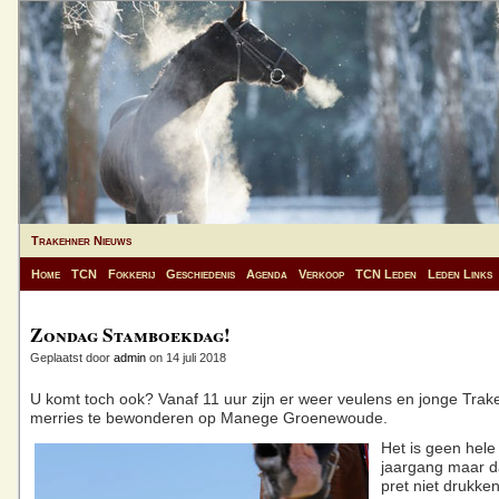
Trakehner Nieuws
Home
TCN
Fokkerij
Geschiedenis
Agenda
Verkoop
TCN Leden
Leden Links
Zondag Stamboekdag!
Geplaatst door
admin
on 14 juli 2018
U komt toch ook? Vanaf 11 uur zijn er weer veulens en jonge Trak
merries te bewonderen op Manege Groenewoude.
Het is geen hele
jaargang maar d
pret niet drukke