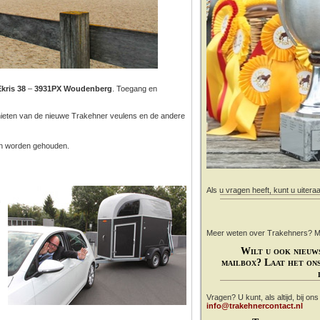
Ekris 38
–
3931PX Woudenberg
. Toegang en
nieten van de nieuwe Trakehner veulens en de andere
jn worden gehouden.
Als u vragen heeft, kunt u uitera
Meer weten over Trakehners? Mail
Wilt u ook nieuw
mailbox? Laat het ons
Vragen? U kunt, als altijd, bij on
info@trakehnercontact.nl