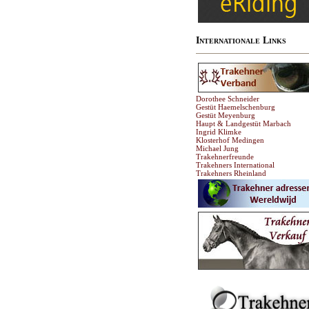
Internationale Links
Dorothee Schneider
Gestüt Haemelschenburg
Gestüt Meyenburg
Haupt & Landgestüt Marbach
Ingrid Klimke
Klosterhof Medingen
Michael Jung
Trakehnerfreunde
Trakehners International
Trakehners Rheinland