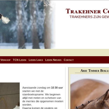
Trakehner C
TRAKEHNERS ZIJN GE
Verkoop
TCN Leden
Leden Links
Leden Nieuws
Contact
Arie Timmer Bokaa
Aanstaande zondag om
10
:
30 uur
starten we met de
stamboekopname. We beginnen
altijd met meten en schetsen van
de merries die opgenomen moeten
worden.
Daarna komen de veulens op