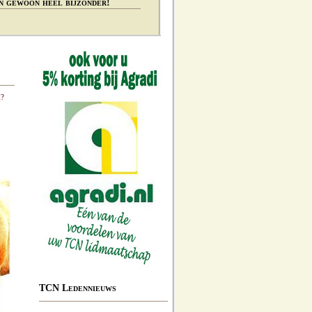
n gewoon heel bijzonder!
k?
TCN Ledennieuws