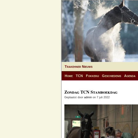
Trakehner Nieuws
Home
TCN
Fokkerij
Geschiedenis
Agenda
Zondag TCN Stamboekdag
Geplaatst door
admin
on 7 juli 2022