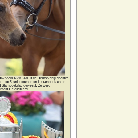
fokt door Nico Krol uit de Herbstkönig dochter
dern, op 5 juni, opgenomen in stamboek en om
CN Stamboekdag geweest. Ze werd
nten! Gefeliciteerd!