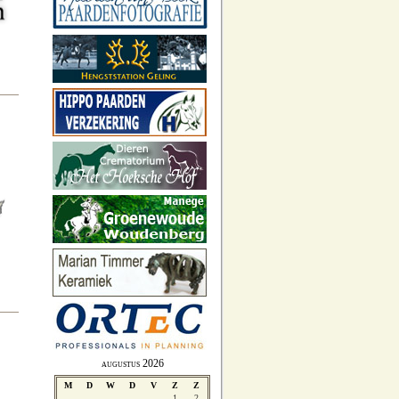
augustus 2026
M
D
W
D
V
Z
Z
1
2