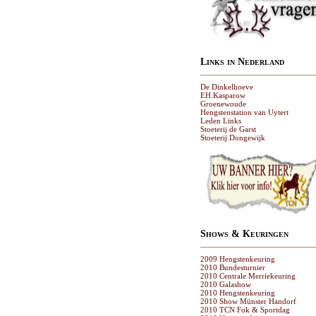
Links in Nederland
De Dinkelhoeve
EH.Kasparow
Groenewoude
Hengstenstation van Uytert
Leden Links
Stoeterij de Garst
Stoeterij Dongewijk
Shows & Keuringen
2009 Hengstenkeuring
2010 Bundesturnier
2010 Centrale Merriekeuring
2010 Galashow
2010 Hengstenkeuring
2010 Show Münster Handorf
2010 TCN Fok & Sportdag