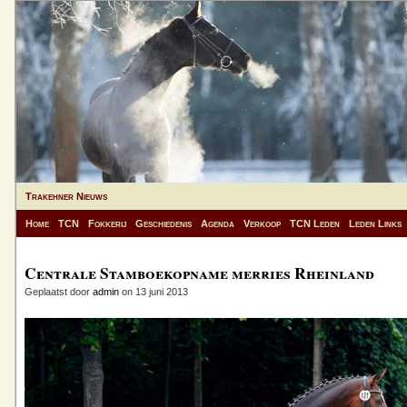
Trakehner Nieuws
Home
TCN
Fokkerij
Geschiedenis
Agenda
Verkoop
TCN Leden
Leden Links
Centrale Stamboekopname merries Rheinland
Geplaatst door
admin
on 13 juni 2013