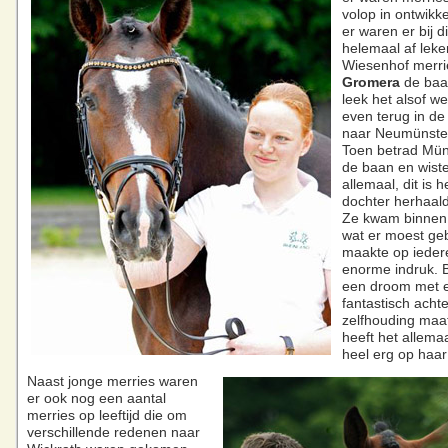
volop in ontwikk
er waren er bij di
helemaal af leke
Wiesenhof merr
Gromera
de baa
leek het alsof w
even terug in de 
naar Neumünste
Toen betrad Mü
de baan en wist
allemaal, dit is h
dochter herhaald
Ze kwam binnen
wat er moest ge
maakte op ieder
enorme indruk. 
een droom met 
fantastisch acht
zelfhouding maat
heeft het allemaal
heel erg op haar
Naast jonge merries waren
er ook nog een aantal
merries op leeftijd die om
verschillende redenen naar