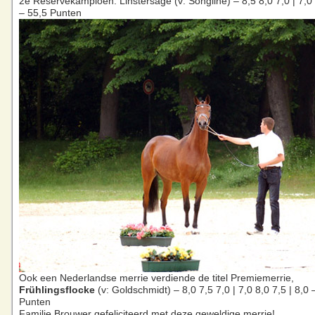
2e Reservekampioen: Linstersage (v: Songline) – 8,5 8,0 7,0 | 7,0 
– 55,5 Punten
Ook een Nederlandse merrie verdiende de titel Premiemerrie,
Frühlingsflocke
(v: Goldschmidt) – 8,0 7,5 7,0 | 7,0 8,0 7,5 | 8,0 
Punten
Familie Brouwer gefeliciteerd met deze geweldige merrie!