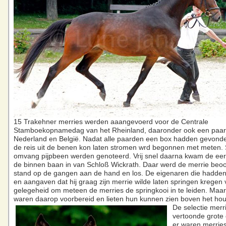
15 Trakehner merries werden aaangevoerd voor de Centrale
Stamboekopnamedag van het Rheinland, daaronder ook een paar 
Nederland en België. Nadat alle paarden een box hadden gevond
de reis uit de benen kon laten stromen wrd begonnen met meten.
omvang pijpbeen werden genoteerd. Vrij snel daarna kwam de eer
de binnen baan in van Schloß Wickrath. Daar werd de merrie beo
stand op de gangen aan de hand en los. De eigenaren die hadde
en aangaven dat hij graag zijn merrie wilde laten springen kregen 
gelegeheid om meteen de merries de springkooi in te leiden. Maar
waren daarop voorbereid en lieten hun kunnen zien boven het hou
De selectie merr
vertoonde grote d
er waren merries