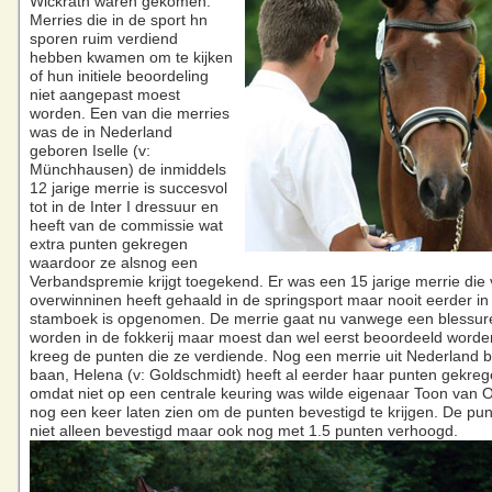
Wickrath waren gekomen.
Merries die in de sport hn
sporen ruim verdiend
hebben kwamen om te kijken
of hun initiele beoordeling
niet aangepast moest
worden. Een van die merries
was de in Nederland
geboren Iselle (v:
Münchhausen) de inmiddels
12 jarige merrie is succesvol
tot in de Inter I dressuur en
heeft van de commissie wat
extra punten gekregen
waardoor ze alsnog een
Verbandspremie krijgt toegekend. Er was een 15 jarige merrie die 
overwinninen heeft gehaald in de springsport maar nooit eerder in
stamboek is opgenomen. De merrie gaat nu vanwege een blessure
worden in de fokkerij maar moest dan wel eerst beoordeeld worden
kreeg de punten die ze verdiende. Nog een merrie uit Nederland 
baan, Helena (v: Goldschmidt) heeft al eerder haar punten gekre
omdat niet op een centrale keuring was wilde eigenaar Toon van 
nog een keer laten zien om de punten bevestigd te krijgen. De pu
niet alleen bevestigd maar ook nog met 1.5 punten verhoogd.