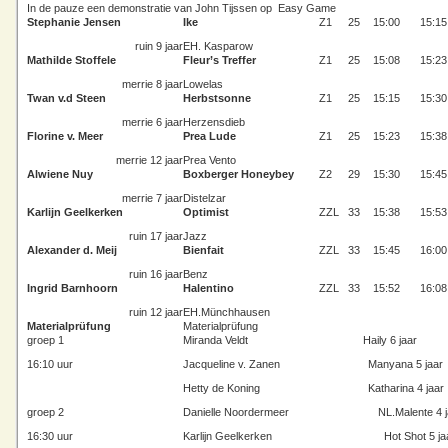
In de pauze een demonstratie van John Tijssen op Easy Game
Stephanie Jensen
Ike
Z1
25
15:00
15:15
ruin 9 jaar
EH. Kasparow
Mathilde Stoffele
Fleur’s Treffer
Z1
25
15:08
15:23
merrie 8 jaar
Lowelas
Twan v.d Steen
Herbstsonne
Z1
25
15:15
15:30
merrie 6 jaar
Herzensdieb
Florine v. Meer
Prea Lude
Z1
25
15:23
15:38
merrie 12 jaar
Prea Vento
Alwiene Nuy
Boxberger Honeybey
Z2
29
15:30
15:45
merrie 7 jaar
Distelzar
Karlijn Geelkerken
Optimist
ZZL
33
15:38
15:53
ruin 17 jaar
Jazz
Alexander d. Meij
Bienfait
ZZL
33
15:45
16:00
ruin 16 jaar
Benz
Ingrid Barnhoorn
Halentino
ZZL
33
15:52
16:08
ruin 12 jaar
EH.Münchhausen
Materialprüfung
Materialprüfung
groep 1
Miranda Veldt
Haily 6 jaar
16:10 uur
Jacqueline v. Zanen
Manyana 5 jaar
Hetty de Koning
Katharina 4 jaar
groep 2
Danielle Noordermeer
NL.Malente 4 j
16:30 uur
Karlijn Geelkerken
Hot Shot 5 ja