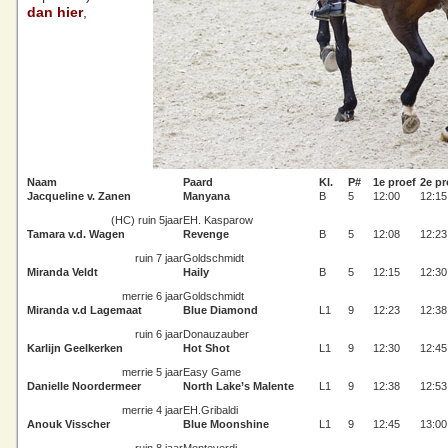
dan hier
,
Naam
Paard
Kl.
P#
1e proef
2e pr
Jacqueline v. Zanen
Manyana
B
5
12:00
12:15
(HC) ruin 5jaar
EH. Kasparow
Tamara v.d. Wagen
Revenge
B
5
12:08
12:23
ruin 7 jaar
Goldschmidt
Miranda Veldt
Haily
B
5
12:15
12:30
merrie 6 jaar
Goldschmidt
Miranda v.d Lagemaat
Blue Diamond
L1
9
12:23
12:38
ruin 6 jaar
Donauzauber
Karlijn Geelkerken
Hot Shot
L1
9
12:30
12:45
merrie 5 jaar
Easy Game
Danielle Noordermeer
North Lake’s Malente
L1
9
12:38
12:53
merrie 4 jaar
EH.Gribaldi
Anouk Visscher
Blue Moonshine
L1
9
12:45
13:00