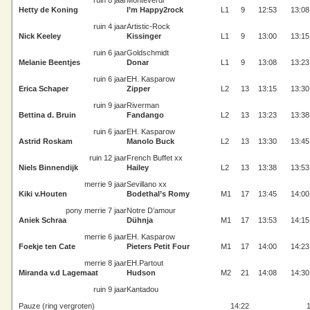
ruin 8 jaar
Monteverdi
Hetty de Koning
I’m Happy2rock
L1
9
12:53
13:08
ruin 4 jaar
Artistic-Rock
Nick Keeley
Kissinger
L1
9
13:00
13:15
ruin 6 jaar
Goldschmidt
Melanie Beentjes
Donar
L1
9
13:08
13:23
ruin 6 jaar
EH. Kasparow
Erica Schaper
Zipper
L2
13
13:15
13:30
ruin 9 jaar
Riverman
Bettina d. Bruin
Fandango
L2
13
13:23
13:38
ruin 6 jaar
EH. Kasparow
Astrid Roskam
Manolo Buck
L2
13
13:30
13:45
ruin 12 jaar
French Buffet xx
Niels Binnendijk
Hailey
L2
13
13:38
13:53
merrie 9 jaar
Sevillano xx
Kiki v.Houten
Bodethal’s Romy
M1
17
13:45
14:00
pony merrie 7 jaar
Notre D’amour
Aniek Schraa
Dühnja
M1
17
13:53
14:15
merrie 6 jaar
EH. Kasparow
Foekje ten Cate
Pieters Petit Four
M1
17
14:00
14:23
merrie 8 jaar
EH.Partout
Miranda v.d Lagemaat
Hudson
M2
21
14:08
14:30
ruin 9 jaar
Kantadou
Pauze (ring vergroten)
14:22
1