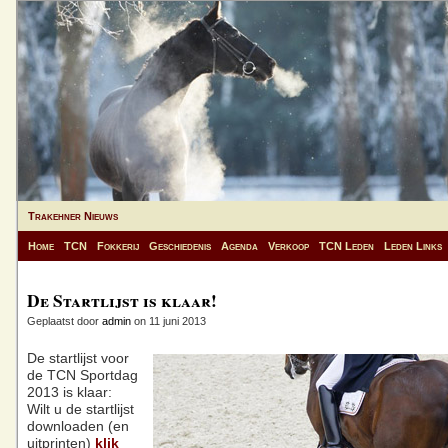
Trakehner Nieuws
Home
TCN
Fokkerij
Geschiedenis
Agenda
Verkoop
TCN Leden
Leden Links
De Startlijst is klaar!
Geplaatst door
admin
on 11 juni 2013
De startlijst voor
de TCN Sportdag
2013 is klaar:
Wilt u de startlijst
downloaden (en
uitprinten)
klik