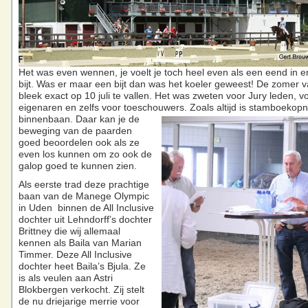
Het was even wennen, je voelt je toch heel even als een eend in 
bijt. Was er maar een bijt dan was het koeler geweest! De zomer 
bleek exact op 10 juli te vallen. Het was zweten voor Jury leden, 
eigenaren en zelfs voor toeschouwers.
Zoals altijd is stamboekop
binnenbaan. Daar kan je de
beweging van de paarden
goed beoordelen ook als ze
even los kunnen om zo ook de
galop goed te kunnen zien.
Als eerste trad deze prachtige
baan van de Manege Olympic
in Uden binnen de All Inclusive
dochter uit Lehndorff’s dochter
Brittney die wij allemaal
kennen als Baila van Marian
Timmer. Deze All Inclusive
dochter heet Baila’s Bjula. Ze
is als veulen aan Astri
Blokbergen verkocht. Zij stelt
de nu driejarige merrie voor