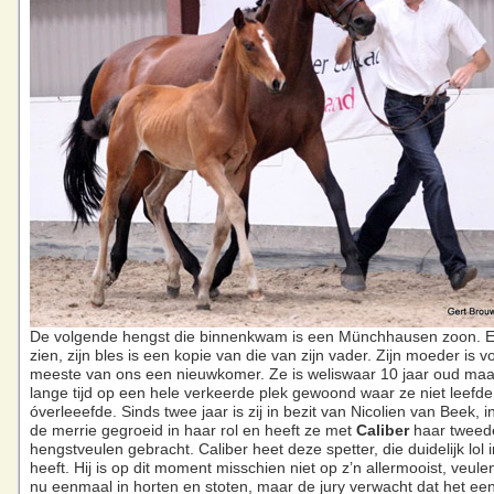
De volgende hengst die binnenkwam is een Münchhausen zoon. En
zien, zijn bles is een kopie van die van zijn vader. Zijn moeder is v
meeste van ons een nieuwkomer. Ze is weliswaar 10 jaar oud maa
lange tijd op een hele verkeerde plek gewoond waar ze niet leefd
óverleeefde. Sinds twee jaar is zij in bezit van Nicolien van Beek, in 
de merrie gegroeid in haar rol en heeft ze met
Caliber
haar tweed
hengstveulen gebracht. Caliber heet deze spetter, die duidelijk lol 
heeft. Hij is op dit moment misschien niet op z’n allermooist, veul
nu eenmaal in horten en stoten, maar de jury verwacht dat het ee