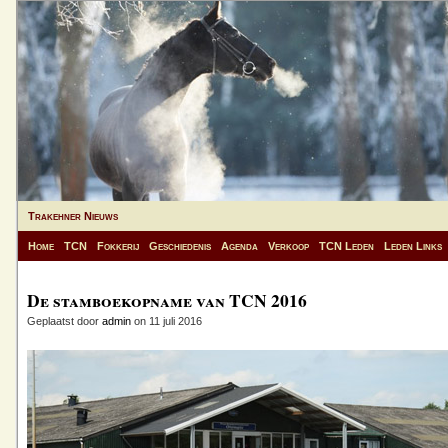
Trakehner Nieuws
Home
TCN
Fokkerij
Geschiedenis
Agenda
Verkoop
TCN Leden
Leden Links
De stamboekopname van TCN 2016
Geplaatst door
admin
on 11 juli 2016