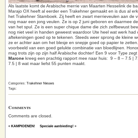
Als laatste komt de Arabische merrie van Maarten Hesselink de ba
Marajo OX heeft al eerder een Trakehner gemaakt en is dus al er
het Trakehner Stamboek. Zij heeft en zwart merrieveulen aan de vo
nog maar een jong veulen. Ze is op 2 juni geboren en daarmee d
van het spul. Ze is een super chique dame die zich zelfbewust bew
nog niet veel in handen geweest waardoor Ute heel wat werk had
aftekeningen goed op te tekenen. Steeds weer sprong de kleine 
ze er achter aan om het blesje en snepje goed op papier te zetten
voorbeeld van een goed gelukte combinatie van bloedlijnen. Honor
mag trots zijn op zijn half Arabische dochter! Een 9 voor Type zegt
Marone
kreeg een prachtig rapport mee naar huis: 9 – 8 – 7.5 | 7
7.5 | 8 wat maar liefst 55 punten maakt.
Categories:
Trakehner Nieuws
Tags:
Comments
Comments are closed.
«
KAMPIOENEN!
Speciale aanbieding!
»