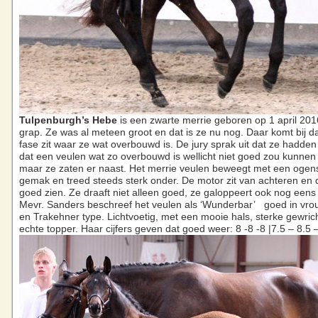
T
ul
penburgh’s Hebe
is een zwarte merrie geboren op 1 april 201
grap. Ze was al meteen groot en dat is ze nu nog. Daar komt bij da
fase zit waar ze wat overbouwd is. De jury sprak uit dat ze hadde
dat een veulen wat zo overbouwd is wellicht niet goed zou kunne
maar ze zaten er naast. Het merrie veulen beweegt met een ogensc
gemak en treed steeds sterk onder. De motor zit van achteren en d
goed zien. Ze draaft niet alleen goed, ze galoppeert ook nog eens
Mevr. Sanders beschreef het veulen als ‘Wunderbar’ goed in vrou
en Trakehner type. Lichtvoetig, met een mooie hals, sterke gewric
echte topper. Haar cijfers geven dat goed weer: 8 -8 -8 |7.5 – 8.5 –