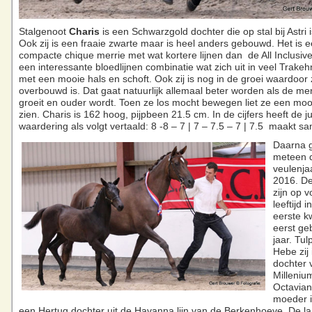
Stalgenoot
Charis
is een Schwarzgold dochter die op stal bij Astri 
Ook zij is een fraaie zwarte maar is heel anders gebouwd. Het is 
compacte chique merrie met wat kortere lijnen dan de All Inclusiv
een interessante bloedlijnen combinatie wat zich uit in veel Trakeh
met een mooie hals en schoft. Ook zij is nog in de groei waardoor
overbouwd is. Dat gaat natuurlijk allemaal beter worden als de mer
groeit en ouder wordt. Toen ze los mocht bewegen liet ze een mooi
zien. Charis is 162 hoog, pijpbeen 21.5 cm. In de cijfers heeft de j
waardering als volgt vertaald: 8 -8 – 7 | 7 – 7.5 – 7 | 7.5 maakt s
Daarna 
meteen 
veulenja
2016. De
zijn op 
leeftijd 
eerste 
eerst ge
jaar. Tu
Hebe zij 
dochter 
Milleniu
Octavian
moeder i
een Hertug dochter uit de Havanna lijn van de Berkenhoeve. De la