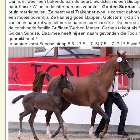
Dan is er weer een bekende aan de beurt. Goldstern is een Biotop
haar Kaiser Wilhelm dochter aan ons voorstelt.
Golden Sunrise
is
bruin merrieveulen. Ze heeft veel Trakehner type is correct gebou
een mooie bovenlijn. Ze kan erg goed stappen. Goldstern lijkt zich
voelen in haar rol van fokmerrie na een sportcarrière. De merrie is
de combinatie familie Griffioen/Gerben Matser. Gerben tekent als 
Golden Sunrise. Daarmee heeft hij een naam gevonden die Toon n
gebruikt heeft!
In punten komt Sunrise uit op 8.5 – 7.5 – 7 .5| 7.5 – 7 -7 | 7.5 wat